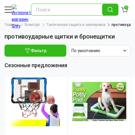
0
Главная
Военторг
Тактическая защита и экипировка
противоудар
противоударные щитки и бронещитки
Фильтр
По умолчанию
Сезонные предложения