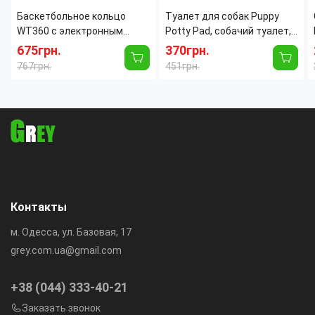
​​​​​​​Баскетбольное кольцо
Туалет для собак Puppy
WT360 с электронным
Potty Pad, собачий туалет,
табло, светом и звуком,
лоток для собак, туалет
675грн.
370грн.
щит 39×28 см, мяч Ø25 см
для щенков домашний
767грн.
451грн.
туалет для собак
Контакты
м. Одесса, ул. Базовая, 17
grey.com.ua@gmail.com
+38 (044) 333-40-21
Заказать звонок