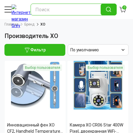
0
Главная
Бренд
XO
Производитель XO
Фильтр
По умолчанию
Выбор пользователя
Выбор пользователя
Инновационный фен XO
Камера XO CR06 Star 400W
CF2, Handheld Temperature
Pixel, двоекранная WiFi-