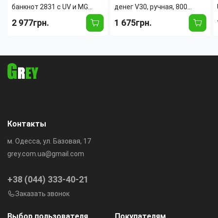
банкнот 2831 с UV и MG
денег V30, ручная, 800
детекцией, LED-дисплей, до
банкнот/мин, питание от
2 977грн.
1 675грн.
1000 купюр/мин, автостарт,
220В и 4xAA батареек,
режим накопления, ГРН,
портативная
USD, EUR
Контакты
м. Одесса, ул. Базовая, 17
grey.com.ua@gmail.com
+38 (044) 333-40-21
Заказать звонок
Выбор пользователя
Покупателям