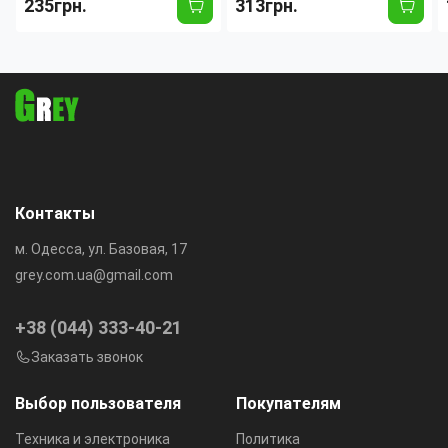
235грн.
313грн.
100W, картридер SD/TF,
металлический корпус,
алюминиевый корпус
1×USB 2.1A, Li-Pol,
(Графит)
индикатор заряда
Контакты
м. Одесса, ул. Базовая, 17
grey.com.ua@gmail.com
+38 (044) 333-40-21
Заказать звонок
Выбор пользователя
Покупателям
Техника и электроника
Политика