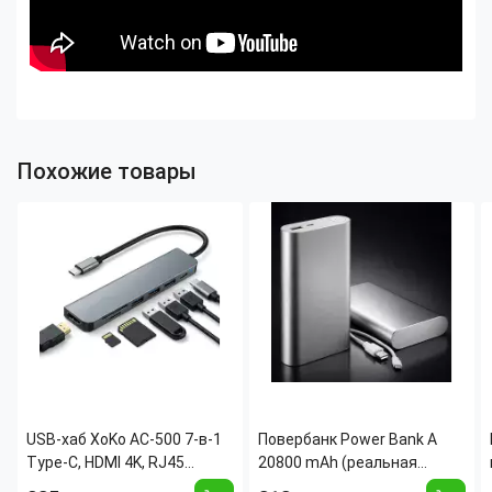
Похожие товары
USB-хаб XoKo AC-500 7-в-1
Повербанк Power Bank A
Type-C, HDMI 4K, RJ45
20800 mAh (реальная
(Gigabit), 2xUSB 3.0, PD
емкость 9600 mAh)