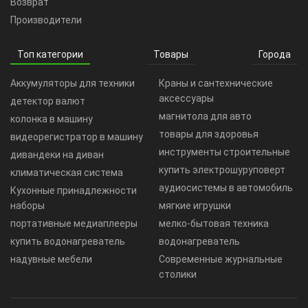
Возврат
Производители
Топ категории
Товары
Города
Аккумуляторы для техники
Краны и сантехнические
аксессуары
детектор валют
магнитола для авто
колонка в машину
товары для здоровья
видеорегистратор в машину
инструменты строительные
дивандеки на диван
купить электрошуруповерт
климатическая система
аудиосистемы в автомобиль
Кухонные принадлежности
наборы
мягкие игрушки
портативные медиаплееры
мелко-бытовая техника
купить водонагреватель
водонагреватель
надувные мебели
Современные журнальные
столики