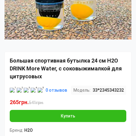
Большая спортивная бутылка 24 см H2O
DRINK More Water, с соковыжималкой для
цитрусовых
0 отзывов
Модель:
33*2345343232
265грн.
541грн.
Купить
Бренд:
H2O