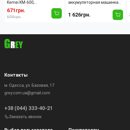
Kemei KM-600,
аккумуляторная машинка
универсальный триммер
для стрижки волос VGR V-
671грн.
1 626грн.
11в1, набор для бороды,
285 9000 RPM MUSCULAR
699грн.
волос, носа и тела с
C1, роторный мотор,
насадками
керамико-стальные лезвия
Контакты
м. Одесса, ул. Базовая, 17
grey.com.ua@gmail.com
+38 (044) 333-40-21
Заказать звонок