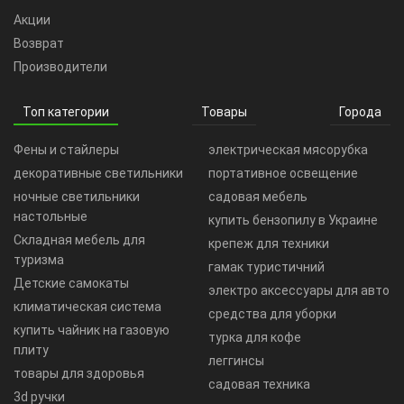
Акции
Возврат
Производители
Топ категории
Товары
Города
Фены и стайлеры
электрическая мясорубка
декоративные светильники
портативное освещение
ночные светильники
садовая мебель
настольные
купить бензопилу в Украине
Складная мебель для
крепеж для техники
туризма
гамак туристичний
Детские самокаты
электро аксессуары для авто
климатическая система
средства для уборки
купить чайник на газовую
турка для кофе
плиту
леггинсы
товары для здоровья
садовая техника
3d ручки