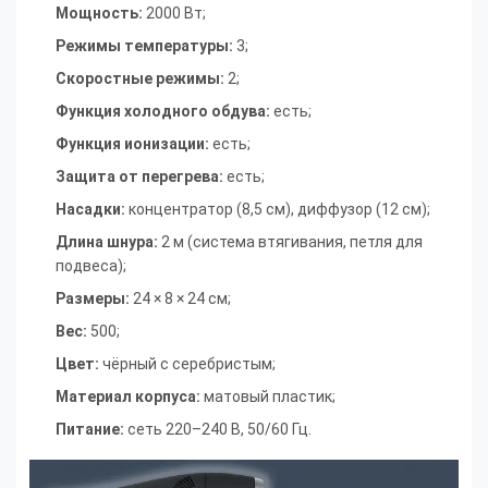
Мощность:
2000 Вт
;
Режимы температуры:
3
;
Скоростные режимы:
2
;
Функция холодного обдува:
есть
;
Функция ионизации:
есть
;
Защита от перегрева:
есть
;
Насадки:
концентратор (8,5 см), диффузор (12 см)
;
Длина шнура:
2 м (система втягивания, петля для
подвеса)
;
Размеры:
24 × 8 × 24 см
;
Вес:
500
;
Цвет:
чёрный с серебристым
;
Материал корпуса:
матовый пластик
;
Питание:
сеть 220–240 В, 50/60 Гц.