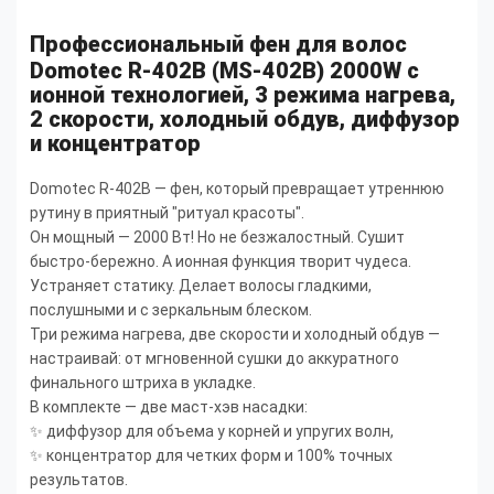
Профессиональный фен для волос
Domotec R-402B (MS-402B) 2000W с
ионной технологией, 3 режима нагрева,
2 скорости, холодный обдув, диффузор
и концентратор
Domotec R-402B — фен, который превращает утреннюю
рутину в приятный "ритуал красоты".
Он мощный — 2000 Вт! Но не безжалостный. Сушит
быстро-бережно. А ионная функция творит чудеса.
Устраняет статику. Делает волосы гладкими,
послушными и с зеркальным блеском.
Три режима нагрева, две скорости и холодный обдув —
настраивай: от мгновенной сушки до аккуратного
финального штриха в укладке.
В комплекте — две маст-хэв насадки:
✨ диффузор для объема у корней и упругих волн,
✨ концентратор для четких форм и 100% точных
результатов.