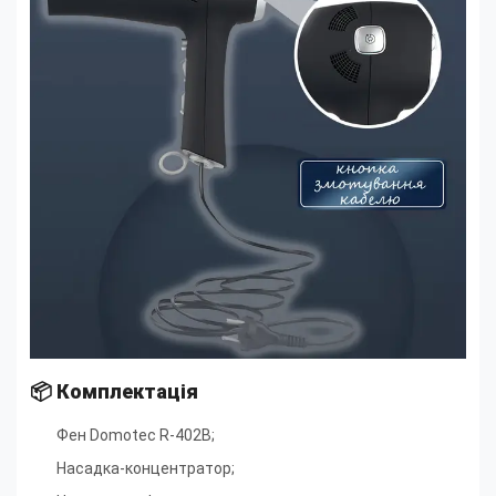
📦 Комплектація
Фен Domotec R-402B
;
Насадка-концентратор
;