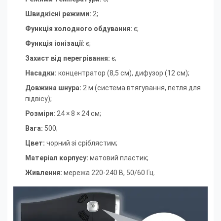
Швидкісні режими:
2
;
Функція холодного обдування:
є
;
Функція іонізації:
є
;
Захист від перегрівання:
є
;
Насадки:
концентратор (8,5 см), дифузор (12 см)
;
Довжина шнура:
2 м (система втягування, петля для
підвісу)
;
Розміри:
24 × 8 × 24 см
;
Вага:
500
;
Цвет:
чорний зі сріблястим
;
Матеріал корпусу:
матовий пластик
;
Живлення:
мережа 220-240 В, 50/60 Гц.