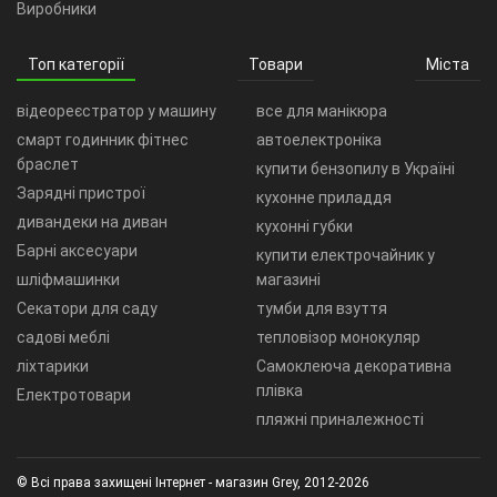
Виробники
Топ категорії
Товари
Міста
відеореєстратор у машину
все для манікюра
смарт годинник фітнес
автоелектроніка
браслет
купити бензопилу в Україні
Зарядні пристрої
кухонне приладдя
дивандеки на диван
кухонні губки
Барні аксесуари
купити електрочайник у
шліфмашинки
магазині
Секатори для саду
тумби для взуття
садові меблі
тепловізор монокуляр
ліхтарики
Самоклеюча декоративна
плівка
Електротовари
пляжні приналежності
© Всі права захищені Інтернет - магазин Grey, 2012-2026