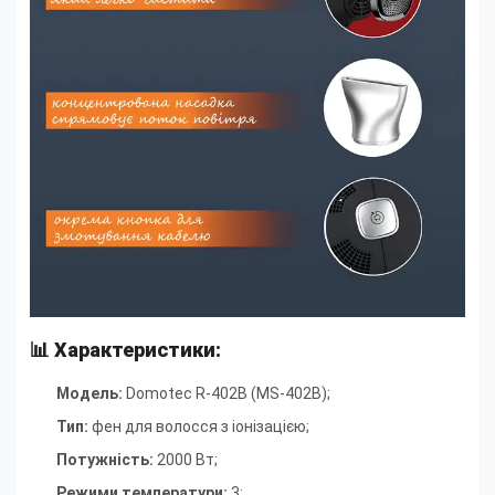
📊 Характеристики:
Модель:
Domotec R-402B (MS-402B);
Тип:
фен для волосся з іонізацією
;
Потужність:
2000 Вт
;
Режими температури:
3
;