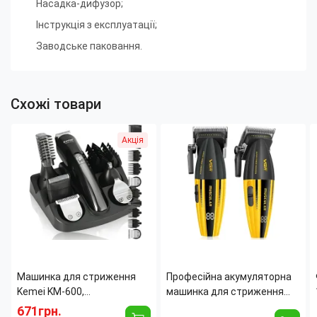
Насадка-дифузор
;
Інструкція з експлуатації
;
Заводське паковання.
Схожі товари
Акція
Машинка для стриження
Професійна акумуляторна
Kemei KM-600,
машинка для стриження
універсальний тример 11в1,
волосся VGR V-285 9000
671грн.