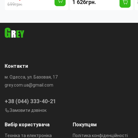
1 626грн.
набір для бороди, волосся,
RPM MUSCULAR C1,
699грн.
носа та тіла з насадками
роторний мотор, кераміко-
сталеві леза
Контакти
м. Одесса, ул. Базовая, 17
grey.com.ua@gmail.com
+38 (044) 333-40-21
Замовити дзвінок
Вибір користувача
Покупцям
Техніка та електроніка
Політика конфіденційності