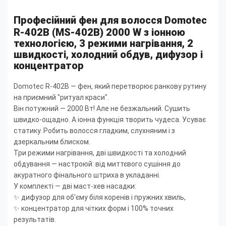
Професійний фен для волосся Domotec
R-402B (MS-402B) 2000 W з іонною
технологією, 3 режими нагрівання, 2
швидкості, холодний обдув, дифузор і
концентратор
Domotec R-402B — фен, який перетворює ранкову рутину
на приємний "ритуал краси".
Він потужний — 2000 Вт! Але не безжальний. Сушить
швидко-ощадно. А іонна функція творить чудеса. Усуває
статику. Робить волосся гладким, слухняним і з
дзеркальним блиском.
Три режими нагрівання, дві швидкості та холодний
обдування — настроюй: від миттєвого сушіння до
акуратного фінального штриха в укладанні.
У комплекті — дві маст-хев насадки:
✨ дифузор для об'єму біля коренів і пружних хвиль,
✨ концентратор для чітких форм і 100% точних
результатів.