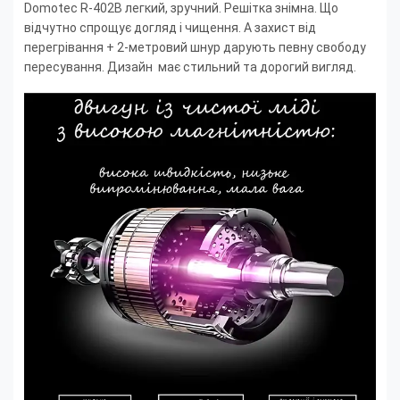
Domotec R-402B легкий, зручний. Решітка знімна. Що
відчутно спрощує догляд і чищення. А захист від
перегрівання + 2-метровий шнур дарують певну свободу
пересування. Дизайн має стильний та дорогий вигляд.