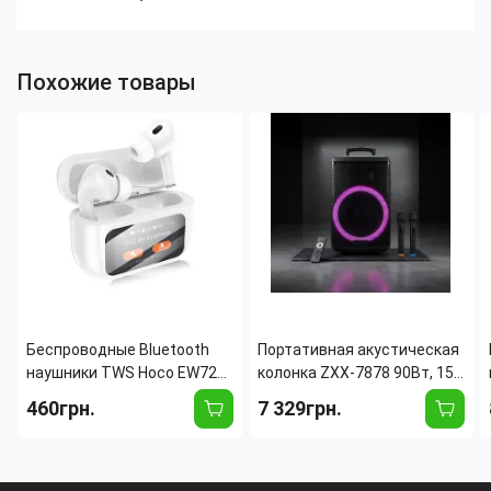
Похожие товары
Беспроводные Bluetooth
Портативная акустическая
наушники TWS Hoco EW72
колонка ZXX-7878 90Вт, 15",
Lite Soar с сенсорным
Bluetooth, TWS, Караоке, 2
460грн.
7 329грн.
дисплеем на кейсе (для iOS
радиомикрофона, FM, RGB-
/ Android / Samsung /
подсветка, 5000mAh
iPhone)