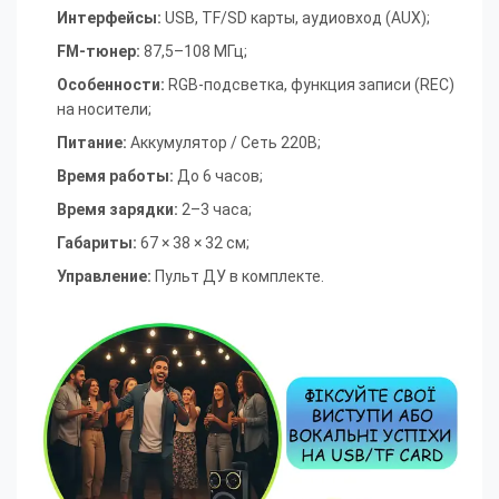
Интерфейсы:
USB, TF/SD карты, аудиовход (AUX)
;
FM-тюнер:
87,5–108 МГц
;
Особенности:
RGB-подсветка, функция записи (REC)
на носители
;
Питание:
Аккумулятор / Сеть 220В
;
Время работы:
До 6 часов
;
Время зарядки:
2–3 часа
;
Габариты:
67 × 38 × 32 см
;
Управление:
Пульт ДУ в комплекте.