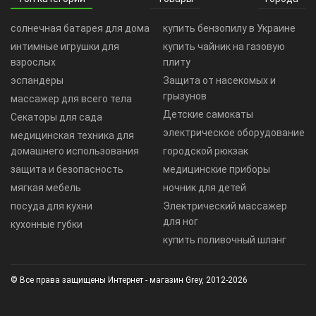
солнечная батарея для дома
купить бензопилу в Украине
интимные игрушки для
купить чайник на газовую
взрослых
плиту
эспандеры
Защита от насекомых и
грызунов
массажер для всего тела
Детские самокаты
Секаторы для сада
электрическое оборудование
медицинская техника для
домашнего использования
городской рюкзак
защита и безопасность
медицинские приборы
мягкая мебель
ночник для детей
посуда для кухни
Электрический массажер
для ног
кухонные губки
купить поливочный шланг
© Все права защищены Интернет - магазин Grey, 2012-2026