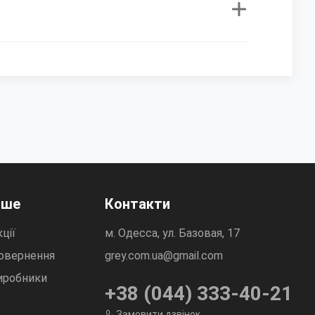
нше
Контакти
ції
м. Одесса, ул. Базовая, 17
овернення
grey.com.ua@gmail.com
иробники
+38 (044) 333-40-21
Замовити дзвінок