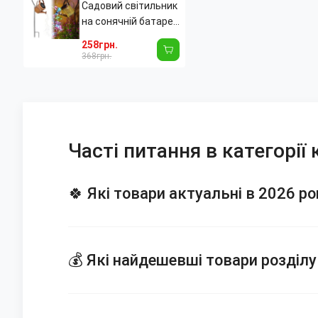
Садовий світильник
на сонячній батареї
"Лійка" RGB (80 см),
258грн.
декоративний
368грн.
металевий ліхтар-
водоспад для саду,
бронза
Часті питання в категорі
🍀 Які товари актуальні в 2026 р
💰 Які найдешевші товари розділ