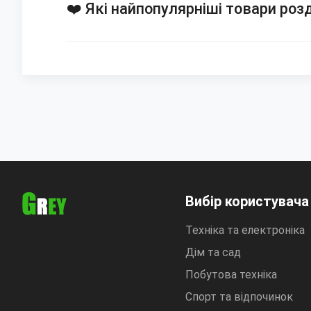
❤️ Які найпопулярніші товари роз
Вибір користувача
Техніка та електроніка
Дім та сад
Побутова техніка
Спорт та відпочинок