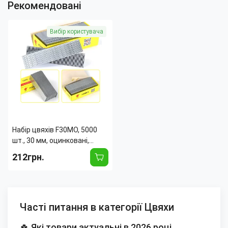
Рекомендовані
Вибір користувача
Набір цвяхів F30MO, 5000
шт., 30 мм, оцинковані,
сталь, бред-цвяшники типу
212грн.
F для нейлерів
Часті питання в категорії Цвяхи
🍀 Які товари актуальні в 2026 році