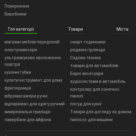
Повернення
Виробники
Топ категорії
Товари
Міста
магазин меблів передпокій
смарт-годинники
електроміксери
різдвяні гірлянди
ультразвукове зволоження
Садова техніка
повітря
товари для автомобілів
кухонні губки
Барні аксесуари
купити інструмент для дому
аудіосистеми в автомобіль
фритюрниця
контролер для сонячної
вібромасажери ручні
панелі
відпарювач для одягу ручний
посуд для кухні
вимірювальні прилади
Товари для догляду за домом
павербанк для айфона
пилосос для машини