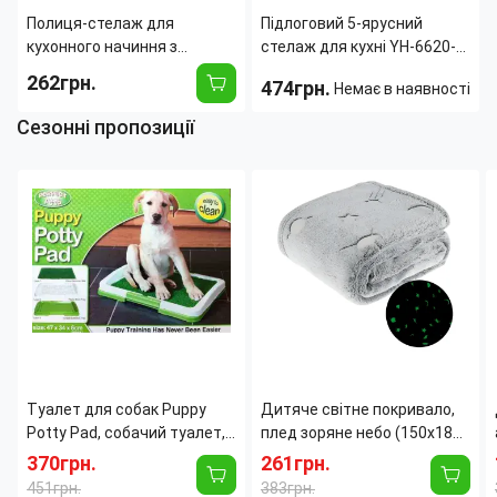
Полиця-стелаж для
Підлоговий 5-ярусний
кухонного начиння з
стелаж для кухні YH-6620-
гачками YH-6616-1, 1-
5, 5-рівнева кухонна полиця
262грн.
474грн.
Немає в наявності
норівнева, 48х26х49 см,
для зберігання на колесах
чорна
Сезонні пропозиції
Ширина:
480 мм
Ширина:
420 мм
Высота:
490 мм
Высота:
1520 мм
Глубина:
260
Глубина:
340 мм
Страна
Южная
Страна
Южная
производитель:
Корея
производитель:
Корея
Туалет для собак Puppy
Дитяче світне покривало,
Potty Pad, собачий туалет,
плед зоряне небо (150x180
лоток для собак, туалет
см)
370грн.
261грн.
для цуценят домашній
451грн.
383грн.