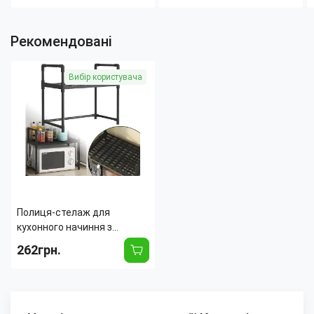
туалет для
Рекомендовані
Вибір користувача
Полиця-стелаж для
кухонного начиння з
гачками YH-6616-1, 1-
262грн.
норівнева, 48х26х49 см,
чорна