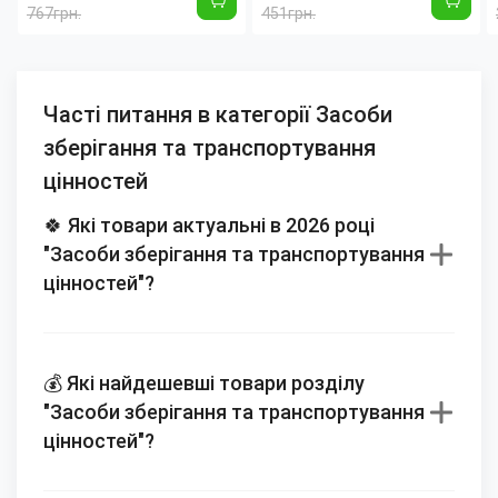
39×28 см, м'яч Ø25 см
для цуценят домашній
767грн.
451грн.
туалет для
Часті питання в категорії Засоби
зберігання та транспортування
цінностей
🍀 Які товари актуальні в 2026 році
"Засоби зберігання та транспортування
цінностей"?
💰 Які найдешевші товари розділу
"Засоби зберігання та транспортування
цінностей"?