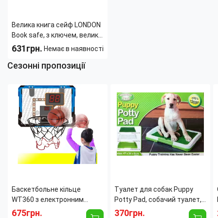
Велика книга сейф LONDON
Book safe, з ключем, велика
24 см висота
631грн.
Немає в наявності
Сезонні пропозиції
Тип:
Книга-сейф
Взломостойкость:
4 класс
Внешняя высота:
240 мм
Внешняя глубина:
55 мм
Внешняя ширина:
150 мм
Баскетбольне кільце
Туалет для собак Puppy
WT360 з електронним
Potty Pad, собачий туалет,
табло, світлом і звуком, щит
лоток для собак, туалет
675грн.
370грн.