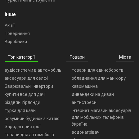
Туристичні інструменти
Інше
Акції
Повернення
Виробники
Топ категорії
Товари
Міста
аудіосистеми в автомобіль
товари для єдиноборств
аксесуари для селфі
обладнання для манікюру
Зварювальні інвертори
кавомашина
купити все для дачі
дивандеки на диван
різдвяні гірлянди
антистреси
турка для кави
інтернет магазин аксесуарів
для мобільних телефонів
розумний будинок з китаю
Україна
Зарядні пристрої
водонагрівач
товари для автомобілів