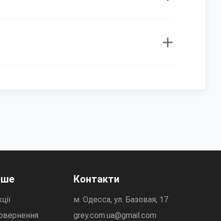
нше
Контакти
ції
м. Одесса, ул. Базовая, 17
овернення
grey.com.ua@gmail.com