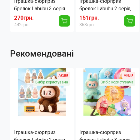
Іграшка-сюрприз
Іграшка-сюрприз
брелок Labubu 3 серія
брелок Labubu 2 серія,
Big into Energy, Pop
оригінал Pop Mart, 14
270грн.
151грн.
Mart, 17 см, тай-дай
см, м'яка плюшева, у
442грн.
368грн.
плюш, blind box,
закритій коробці
колекційна
Рекомендовані
Акція
Акція
Вибір користувача
Вибір користувача
Іграшка-сюрприз
Іграшка-сюрприз
брелок Labubu 2 серія,
брелок Labubu 3 серія