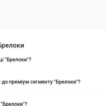
 Брелоки
ці "Брелоки"?
я до преміум сегменту "Брелоки"?
 "Брелоки"?