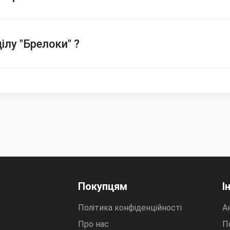
ілу "Брелоки" ?
Покупцям
І
Політика конфіденційності
Ак
Про нас
П