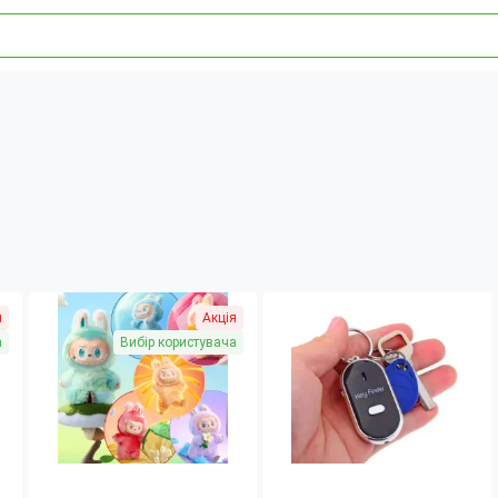
я
Акція
а
Вибір користувача