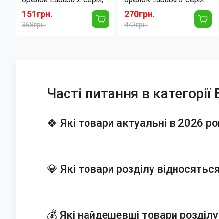
оригінал Pop Mart, 14
Big into Energy, Pop
151грн.
270грн.
см, м'яка плюшева, у
Mart, 17 см, тай-дай
368грн.
442грн.
закритій коробці
плюш, blind box,
колекційна
Часті питання в категорії
🍀 Які товари актуальні в 2026 ро
💎 Які товари розділу відносятьс
💰 Які найдешевші товари розділу