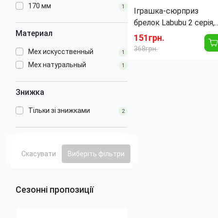
170 мм
1
Іграшка-сюрприз
брелок Labubu 2 серія,
Материал
оригінал Pop Mart, 14
151грн.
см, м'яка плюшева, у
368грн.
Мех искусственный
1
закритій коробці
Мех натуральный
Длина:
140 мм
1
Ширина:
80 мм
Пол:
Унисекс
Знижка
Материал:
Мех
искусственный
Тільки зі знижками
2
Форма:
Фигурная
Скасувати
Виберіть фільтри
Сезонні пропозиції