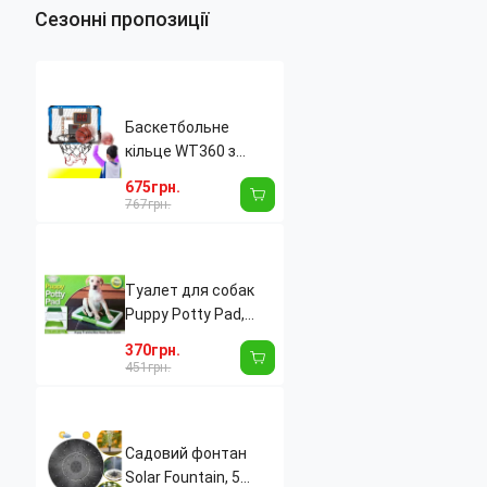
Сезонні пропозиції
Баскетбольне
кільце WT360 з
електронним табло,
675грн.
світлом і звуком,
767грн.
щит 39×28 см, м'яч
Ø25 см
Туалет для собак
Puppy Potty Pad,
собачий туалет,
370грн.
лоток для собак,
451грн.
туалет для цуценят
домашній туалет
для
Садовий фонтан
Solar Fountain, 5