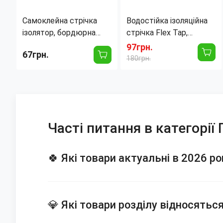
Самоклейна стрічка
Водостійка ізоляційна
ізолятор, бордюрна
стрічка Flex Tap,
стрічка для ванної 38
витримує до 50 кг,
97грн.
67грн.
мм х 3.2 м від води,
одностороння
180грн.
бруду, цвілі, білий
Часті питання в категорії
🍀 Які товари актуальні в 2026 ро
💎 Які товари розділу відносятьс