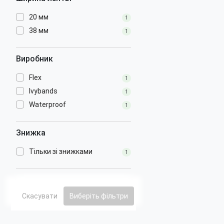
20 мм
1
38 мм
1
Виробник
Flex
1
Ivybands
1
Waterproof
1
Знижка
Тільки зі знижками
1
Скасувати
Виберіть фільтри