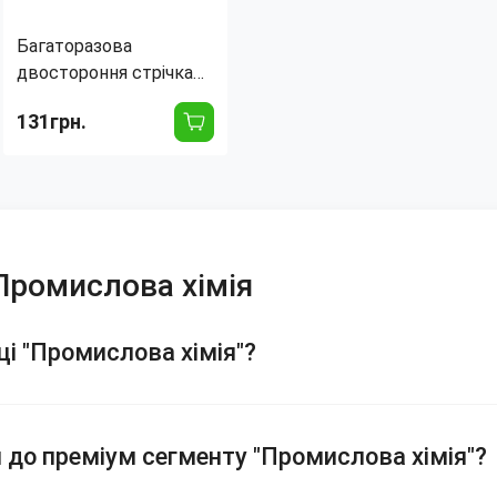
Багаторазова
двостороння стрічка
IVY Grip Tape 3, 20 мм
131грн.
завширшки, волога
 Промислова хімія
ці "Промислова хімія"?
я до преміум сегменту "Промислова хімія"?