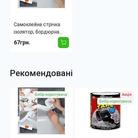
Самоклейна стрічка
ізолятор, бордюрна
стрічка для ванної 38
67грн.
мм х 3.2 м від води,
бруду, цвілі, білий
Рекомендовані
Вибір користувача
Акція
Вибір користувача