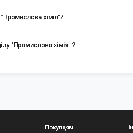
 "Промислова хімія"?
ілу "Промислова хімія" ?
Покупцям
І