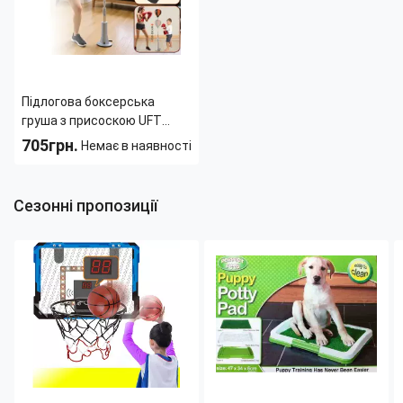
Підлогова боксерська
груша з присоскою UFT
Boxing Reflex, оболонковий
705грн.
Немає в наявності
мішок зі швидким відскоком
Тип:
Груша
360°, регульована висота
Материал:
Искусственная
130-150
Сезонні пропозиції
кожа
Возрастная группа:
Взрослая
Вес:
0.987 кг
Высота:
150 см