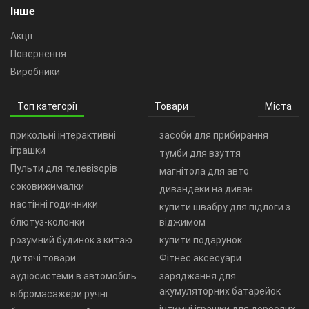
Інше
Акції
Повернення
Виробники
Топ категорії
Товари
Міста
прикольні інтерактивні
засоби для прибирання
іграшки
тумби для взуття
Пульти для телевізорів
магнітола для авто
соковижималки
дивандеки на диван
настінні годинники
купити швабру для підлоги з
блютуз-колонки
віджимом
розумний будинок з китаю
купити подарунок
дитячі товари
Фітнес аксесуари
аудіосистеми в автомобіль
заряджання для
акумуляторних батарейок
вібромасажери ручні