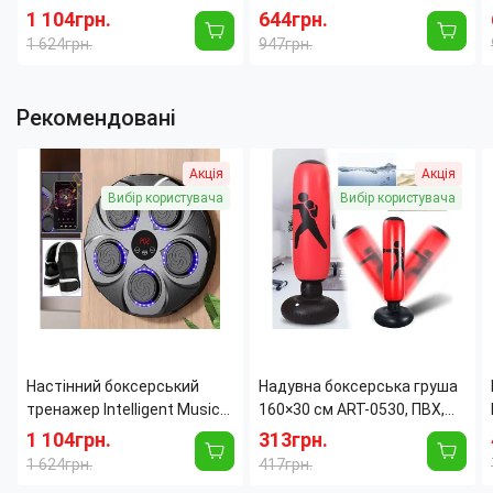
Boxing Target, 9 режимів,
рукавички, насос, у коробці
1 104грн.
644грн.
музика, RGB-підсвітка,
1 624грн.
947грн.
лічильник
Рекомендовані
Акція
Акція
Вибір користувача
Вибір користувача
Настінний боксерський
Надувна боксерська груша
тренажер Intelligent Music
160×30 см ART-0530, ПВХ,
Boxing Target, 9 режимів,
підлогова, основа під воду/
1 104грн.
313грн.
музика, RGB-підсвітка,
пісок, від 3 років
1 624грн.
417грн.
лічильник