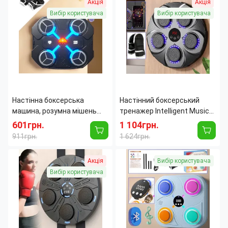
Акція
Акція
Материал:
Пластик
Возрастная группа:
Детская
Возрастная группа:
Детская
Вес:
1 кг
Вибір користувача
Вибір користувача
Вес:
2 кг
Высота:
160 см
Высота:
33 см
Диаметр:
30 см
Настінна боксерська
Настінний боксерський
машина, розумна мішень
тренажер Intelligent Music
для тренування реакції з
Boxing Target, 9 режимів,
601грн.
1 104грн.
музикою й підсвіткою,
музика, RGB-підсвітка,
911грн.
1 624грн.
32х27см
лічильник
Тип:
Боксерская подушка
Тип:
Боксерская подушка
Акція
Вибір користувача
Материал:
Пластик
Ширина:
41.8 см
Возрастная группа:
Детская
Материал:
Пластик
Вибір користувача
Вес:
2 кг
Возрастная группа:
Взрослая
Высота:
27.5 см
Длинна:
44.6 см