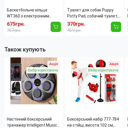
Баскетбольне кільце
Туалет для собак Puppy
WT360 з електронним
Potty Pad, собачий туалет,
табло, світлом і звуком, щит
лоток для собак, туалет
675грн.
370грн.
39×28 см, м'яч Ø25 см
для цуценят домашній
767грн.
451грн.
туалет для
Також купують
Акція
Акція
Вибір користувача
Вибір користувача
Настінний боксерський
Боксерський набір 777-784
тренажер Intelligent Music
на стійці, висота 102 см,