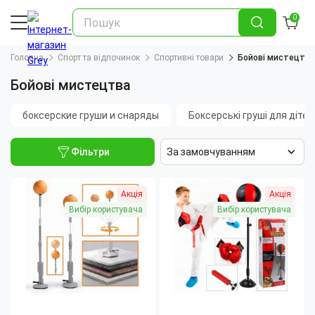
0
Головна
Спорт та відпочинок
Спортивні товари
Бойові мистецтва
Бойові мистецтва
боксерские груши и снаряды
Боксерські груші для дітей
Фільтри
За замовчуванням
Акція
Акція
Вибір користувача
Вибір користувача