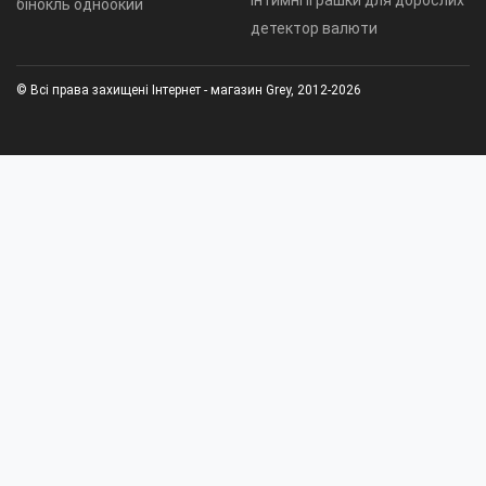
інтимні іграшки для дорослих
бінокль одноокий
детектор валюти
© Всі права захищені Інтернет - магазин Grey, 2012-2026