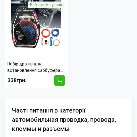
Вибір користувача
Набір дротів для
встановлення саббуфера
kit MD 8, дроти для
338грн.
під'єднання підсилювача
для сабвуфера
Часті питання в категорії
автомобильная проводка, провода,
клеммы и разъемы