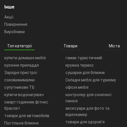
Інше
Акції
Повернення
Виробники
Топ категорії
Товари
Міста
купити домашні меблі
гамак туристичний
кухонне приладдя
кружка термос
Зарядні пристрої
сушарки для білизни
соковижималки
Складні меблі для туризму
супутникове ТБ
офісні меблі
купити водонагрівач
контролер для сонячної
панелі
смарт годинник фітнес
браслет
аксесуари для фото та
відеокамер
товари для автомобілів
товари для здоров'я
Постільна білизна