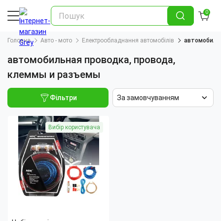
0
Головна
Авто - мото
Електрообладнання автомобілів
автомобильн
автомобильная проводка, провода,
клеммы и разъемы
Фільтри
За замовчуванням
Вибір користувача