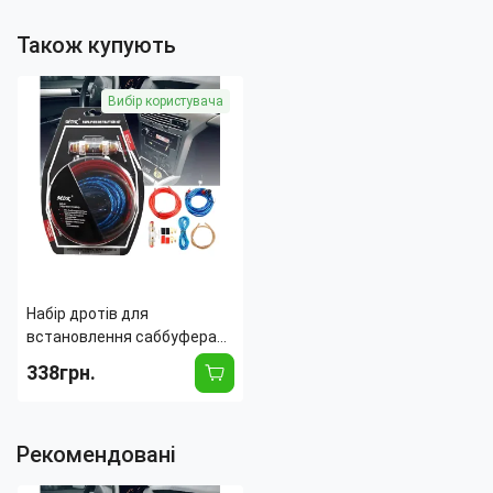
Також купують
Вибір користувача
Набір дротів для
встановлення саббуфера
kit MD 8, дроти для
338грн.
під'єднання підсилювача
для сабвуфера
Рекомендовані