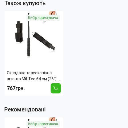
Також купують
Вибір користувача
Складана телескопічна
штанга Mil-Tec 64 см (26") —
складаний телескопічний
767грн.
інструмент, TPE-ручка,
нейлоновий чохол
Рекомендовані
Вибір користувача