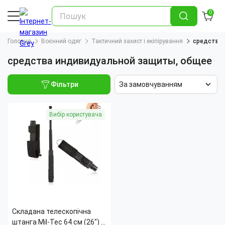
0
Головна
Воєнний одяг
Тактичний захист і екіпірування
средства 
средства индивидуальной защиты, общее
Фільтри
За замовчуванням
Вибір користувача
Складана телескопічна
штанга Mil-Tec 64 см (26") —