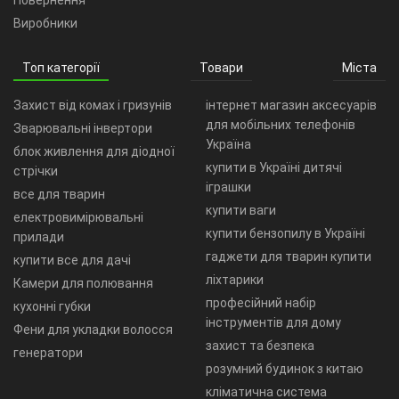
Повернення
Виробники
Топ категорії
Товари
Міста
Захист від комах і гризунів
інтернет магазин аксесуарів
для мобільних телефонів
Зварювальні інвертори
Україна
блок живлення для діодної
купити в Україні дитячі
стрічки
іграшки
все для тварин
купити ваги
електровимірювальні
купити бензопилу в Україні
прилади
гаджети для тварин купити
купити все для дачі
ліхтарики
Камери для полювання
професійний набір
кухонні губки
інструментів для дому
Фени для укладки волосся
захист та безпека
генератори
розумний будинок з китаю
кліматична система