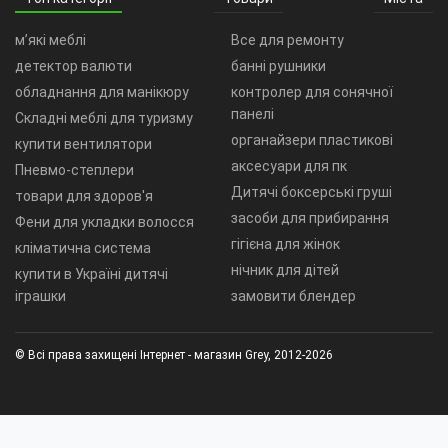
м’які меблі
Все для ремонту
детектор валюти
банні рушники
обладнання для манікюру
контролер для сонячної
панелі
Складні меблі для туризму
органайзери пластикові
купити вентилятори
аксесуари для пк
Пневмо-степлери
Дитячі боксерські груші
товари для здоров'я
засоби для прибирання
Фени для укладки волосся
гігієна для жінок
кліматична система
нічник для дітей
купити в Україні дитячі
іграшки
замовити блендер
© Всі права захищені Інтернет - магазин Grey, 2012-2026