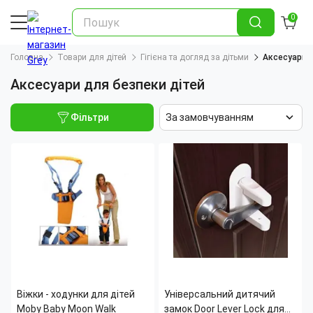
0
Головна
Товари для дітей
Гігієна та догляд за дітьми
Аксесуари 
Аксесуари для безпеки дітей
Фільтри
За замовчуванням
Віжки - ходунки для дітей
Універсальний дитячий
Moby Baby Moon Walk
замок Door Lever Lock для