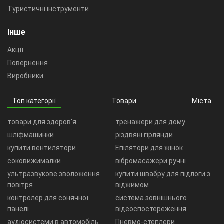
Туристичні інструменти
Інше
Акції
Повернення
Виробники
Топ категорії
Товари
Міста
товари для здоров'я
тренажери для дому
шліфмашинки
різдвяні гірлянди
купити вентилятори
Епілятори для жінок
соковижималки
вібромасажери ручні
ультразвукове зволоження
купити швабру для підлоги з
повітря
віджимом
контролер для сонячної
система зовнішнього
панелі
відеоспостереження
аудіосистеми в автомобіль
Пневмо-степлери