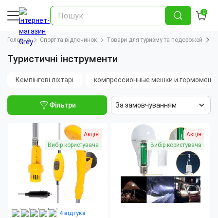
0
Головна
Спорт та відпочинок
Товари для туризму та подорожей
Т
Туристичні інструменти
Кемпінгові ліхтарі
компрессионные мешки и гермомешк
Фільтри
За замовчуванням
Акція
Акція
Вибір користувача
Вибір користувача
4 відгука