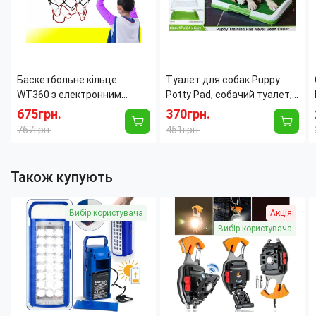
Баскетбольне кільце
Туалет для собак Puppy
WT360 з електронним
Potty Pad, собачий туалет,
табло, світлом і звуком, щит
лоток для собак, туалет
675грн.
370грн.
39×28 см, м'яч Ø25 см
для цуценят домашній
767грн.
451грн.
туалет для
Також купують
Вибір користувача
Акція
Вибір користувача