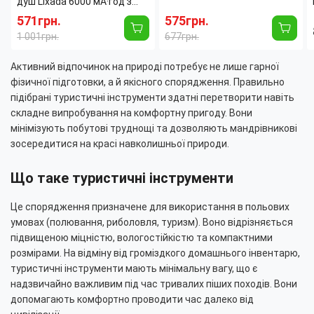
душ Lixada 6000 мА·год з
акумулятором 7800 mAh
насосом і акумулятором,
571грн.
575грн.
MaxFlow, похідний USB душ
туристичний похідний душ
1 001грн.
677грн.
8 л/хв, IPX7, цифровий
USB Type-C
дисплей
Активний відпочинок на природі потребує не лише гарної
фізичної підготовки, а й якісного спорядження. Правильно
підібрані туристичні інструменти здатні перетворити навіть
складне випробування на комфортну пригоду. Вони
мінімізують побутові труднощі та дозволяють мандрівникові
зосередитися на красі навколишньої природи.
Що таке туристичні інструменти
Це спорядження призначене для використання в польових
умовах (полювання, риболовля, туризм). Воно відрізняється
підвищеною міцністю, вологостійкістю та компактними
розмірами. На відміну від громіздкого домашнього інвентарю,
туристичні інструменти мають мінімальну вагу, що є
надзвичайно важливим під час тривалих піших походів. Вони
допомагають комфортно проводити час далеко від