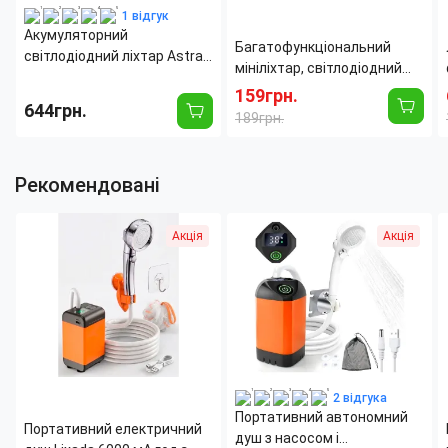
1 відгук
Акумуляторний
Багатофункціональний
світлодіодний ліхтар Astra
мініліхтар, світлодіодний
Silver RD-24, 24 LED, 80 Вт,
ліхтар-брелок 5147 для
159грн.
6V/4000 mAh, USB, SOLAR,
644грн.
ключів із запальничкою,
189грн.
220 В, синій
стропорізом
Рекомендовані
Акція
Акція
2 відгука
Портативний автономний
Портативний електричний
душ з насосом і