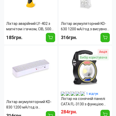
Ліхтар аварійний LY-402 з
Ліхтар акумуляторний KD-
магнітом і гачком, СІВ, 500
630 1200 мА/год з висувною
люменів
ручкою
185грн.
316грн.
Страна производитель:
Китай
Длина:
280 мм
Акція
Тип лампы:
Светодиодная
Время работы:
8 час
Вибір користувача
Тип диода:
LED
Тип фонаря:
Подвесной
1 відгук
Ліхтар на сонячній панелі
Ліхтар акумуляторний KD-
CATA FL-3130 з функцією
830 1200 мА/год із
PowerBank
284грн.
висувною ручкою
316грн.