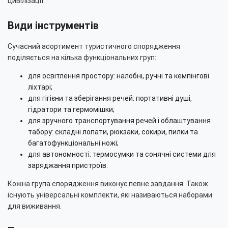
цивілізації.
Види інструментів
Сучасний асортимент туристичного спорядження
поділяється на кілька функціональних груп:
для освітлення простору: налобні, ручні та кемпінгові
ліхтарі;
для гігієни та зберігання речей: портативні душі,
гідратори та гермомішки;
для зручного транспортування речей і облаштування
табору: складні лопати, рюкзаки, сокири, пилки та
багатофункціональні ножі;
для автономності: термосумки та сонячні системи для
заряджання пристроїв.
Кожна група спорядження виконує певне завдання. Також
існують універсальні комплекти, які називаються наборами
для виживання.