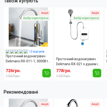
Також купують
Акція
Акція
Вибір користувача
Вибір користувача
12 відгуків
Проточний водонагрівач
Проточний водонагрівач
Delimano RX-011-1, 3000Вт,
Delimano RX-021 з душем і
LCD дисплей, поворот 360
екраном, 3500 Вт, LCD
726грн.
778грн.
градусів
дисплей, нагрівання за 3
1 037грн.
1 037грн.
секунди
Рекомендовані
Акція
Акція