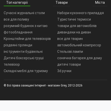
Топ категорії
Товари
Міста
Сучасні журнальні столи
Набори кухонного приладдя
все для поливу
Туристичні термоси
розумний будинок з китаю
товари для автомобілів
фотообладнання
дивандеки на диван
Кронштейни для телевізорів
все для тварин
різдвяні гірлянди
автомобільний компресор
інструменти будівельні
Стельові лампи
Дитячі боксерські груші
сонячна батарея для дому
телевізор
дитячі товари
Складні меблі для туризму
3d ручки
© Всі права захищені Інтернет - магазин Grey, 2012-2026