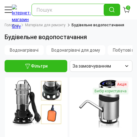
0
Головна
Матеріали для ремонту
Будівельне водопостачання
Будівельне водопостачання
Водонагрівачі
Водонагрівачі для дому
Побутові н
Фільтри
За замовчуванням
Акція
Вибір користувача