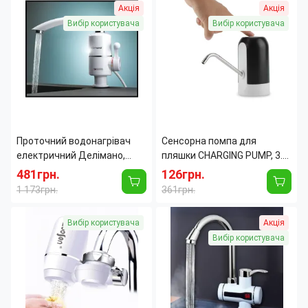
Акція
Акція
Вид
Кран с
Вид
Кран с
водонагревателя:
подогревом
водонагревателя:
подогревом
Вибір користувача
Вибір користувача
воды
воды
Класс защиты корпусов
IPX4D
Класс защиты корпусов
IPX4D
электронного
электронного
оборудования:
оборудования:
Максимальная
60
Максимальная
60
температура нагрева
град.
температура нагрева
град.
воды:
воды:
Мощность
3
Мощность
3
Проточний водонагрівач
Сенсорна помпа для
номинальная:
кВт
номинальная:
кВт
електричний Делімано,
пляшки CHARGING PUMP, 3.8
кран 3кВт, білий
Вт, акумуляторна, зарядка
481грн.
126грн.
від USB
1 173грн.
361грн.
Вид
Кран с
Питание:
Аккумулятор
Вибір користувача
Акція
водонагревателя:
подогревом
Принцип
Электронный
воды
работы:
Вибір користувача
Мощность
3
Страна производитель:
Китай
номинальная:
кВт
Нагревательный
Керамический
элемент:
Подводка:
Нижняя