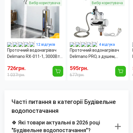
Вибір користувача
Вибір користувача
12 відгуків
4 відгука
Проточний водонагрівач
Проточний водонагрівач
Delimano RX-011-1, 3000Вт,
Delimano PRO, з душем,
LCD дисплей, поворот 360
нижнього підключення до
726грн.
595грн.
градусів
води, 3 кВт
1 037грн.
677грн.
Часті питання в категорії Будівельне
водопостачання
🍀 Які товари актуальні в 2026 році
"Будівельне водопостачання"?