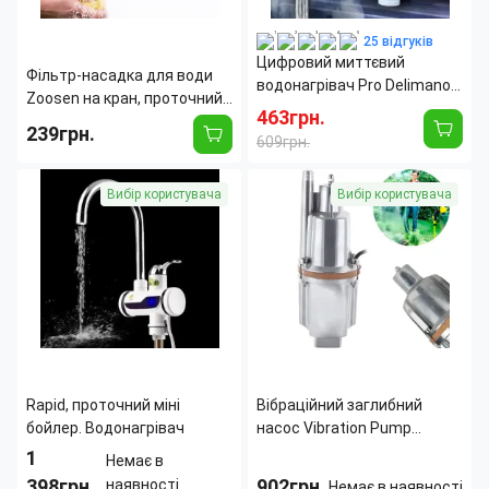
Расположение:
Вертикальное
25 відгуків
Цифровий миттєвий
Фільтр-насадка для води
водонагрівач Pro Delimano з
Zoosen на кран, проточний,
екраном, 3кВт, білий
463грн.
тиск до 0.35 МПа,
239грн.
609грн.
напрацювання до 6000
літрів
Ресурс фильтрующего
6000
Способ
Встроенный
Вибір користувача
Вибір користувача
модуля:
л
установки:
Использование для
Да
Вид ТЭНа:
Мокрый
холодной воды:
Вид
Кран с
Использование для
Да
водонагревателя:
подогревом
горячей воды:
воды
Страна производитель:
Китай
Класс защиты корпусов
IP68
электронного
оборудования:
Максимальная
60
температура нагрева
град.
Rapid, проточний міні
Вібраційний заглибний
воды:
бойлер. Водонагрівач
насос Vibration Pump
ST/PVB-400 кабель 8 м
1
Немає в
електронасос, 400 W, 1080
398грн.
902грн.
наявності
Немає в наявності