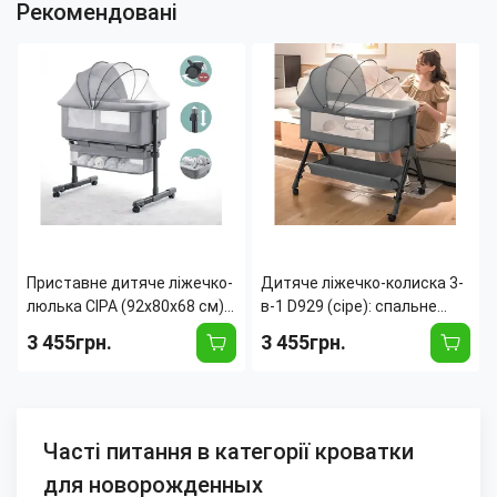
Рекомендовані
Приставне дитяче ліжечко-
Дитяче ліжечко-колиска 3-
люлька СІРА (92х80х68 см) з
в-1 D929 (сіре): спальне
москітною сіткою,
місце зі сповивальним
3 455грн.
3 455грн.
сповивальним столиком і
столиком, москітною
коліщатками, сірий
сіткою та полицею для
речей
Часті питання в категорії кроватки
для новорожденных