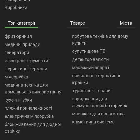
Виробники
Топ категорії
Товари
Міста
фритюрниця
побутова техніка для дому
купити
медичні прилади
супутникове ТБ
генератори
детектор валюти
електроінструменти
масажний апарат
Туристичні термоси
прикольні інтерактивні
м’ясорубка
іграшки
медична техніка для
туристські товари
домашнього використання
заряджання для
кухонні губки
акумуляторних батарейок
пляжні приналежності
масажер для всього тіла
електрична м'ясорубка
кліматична система
блок живлення для діодної
стрічки