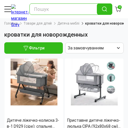
0
Головна
Товари для дітей
Дитяча меблі
кроватки для новорожд
кроватки для новорожденных
Фільтри
За замовчуванням
Дитяче ліжечко-колиска 3-
Приставне дитяче ліжечко-
в-1 D929 (сіре): спальне
люлька СІРА (92х80х68 см) з