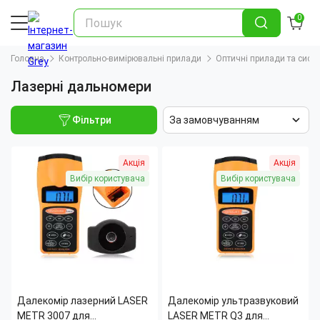
0
Головна
Контрольно-вимірювальні прилади
Оптичні прилади та сист
Лазерні дальномери
Фільтри
За замовчуванням
Акція
Акція
Вибір користувача
Вибір користувача
Далекомір лазерний LASER
Далекомір ультразвуковий
METR 3007 для
LASER METR Q3 для