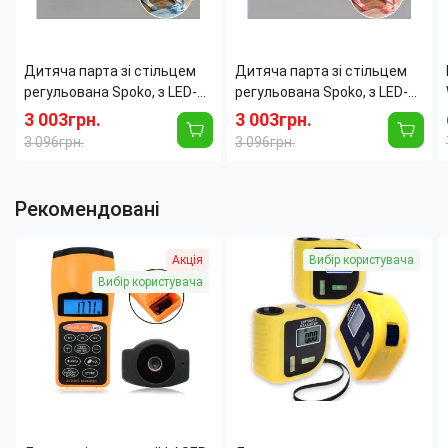
Дитяча парта зі стільцем
Дитяча парта зі стільцем
регульована Spoko, з LED-
регульована Spoko, з LED-
лампою та підставкою для
лампою та підставкою для
3 003грн.
3 003грн.
книг, канцелярії, 70х50 см,
книг, канцелярії, 70х50 см,
3 096грн.
3 096грн.
синя Рожевий
синя
Рекомендовані
Акція
Вибір користувача
Вибір користувача