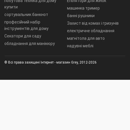
побутова техніка для дому
Епілятори для жінок
купити
машинка тример
сортувальник банкнот
банні рушники
професійний набір
Захист від комах і гризунів
інструментів для дому
електричне обладнання
Секатори для саду
магнітола для авто
обладнання для манікюру
надувні меблі
© Всі права захищені Інтернет - магазин Grey, 2012-2026