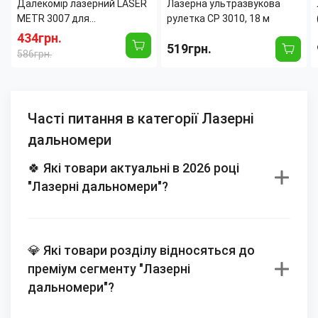
Далекомір лазерний LASER
Лазерна ультразвукова
METR 3007 для
рулетка CP 3010, 18 м
вимірювання довжини,
434грн.
519грн.
площі, об'єму, до 18 м, з
586грн.
підсвіткою
Часті питання в категорії Лазерні
дальномери
🍀 Які товари актуальні в 2026 році
"Лазерні дальномери"?
💎 Які товари розділу відносяться до
преміум сегменту "Лазерні
дальномери"?