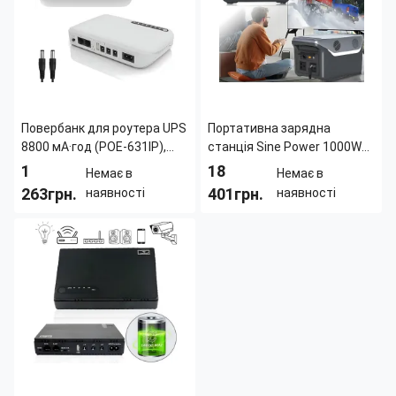
Высота:
255 мм
Высота:
255 мм
Повербанк для роутера UPS
Портативна зарядна
8800 мА·год (POE-631IP),
станція Sine Power 1000W
ДБЖ для безперервного
25.6 V 30 A з чистою
1
18
Немає в
Немає в
живлення маршрутизатора,
синусоїдою, ліхтариком і
263грн.
401грн.
наявності
наявності
UPS 5V/9V/12V/15V
бездротовою зарядкою
Длина:
176 мм
Длина:
370 мм
Ширина:
110 мм
Ширина:
230 мм
Цвет корпуса:
Белый
Цвет корпуса:
Черный
Высота:
34 мм
Вес:
5 кг
Индикация:
Световая
Высота:
200 мм