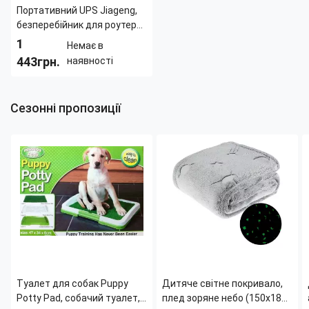
Портативний UPS Jiageng,
безперебійник для роутера
14000 mAh, power bank для
1
Немає в
відеоспостереження
443грн.
наявності
9V/12V для DC
Тип:
Бытовой
Длина:
166 мм
Сезонні пропозиції
Ширина:
103 мм
Вес:
0.375 кг
Высота:
29 мм
Туалет для собак Puppy
Дитяче світне покривало,
Potty Pad, собачий туалет,
плед зоряне небо (150x180