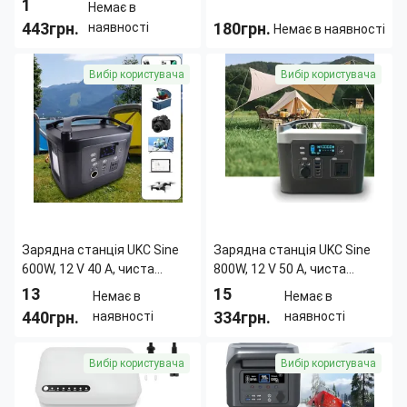
1
Немає в
та медіаконвертера
443грн.
180грн.
наявності
Немає в наявності
DC1018P 18 Вт 5/9/12В
Длина:
160 мм
Страна
Германия
Вибір користувача
Вибір користувача
Ширина:
105 мм
производитель:
Цвет корпуса:
Черный
Высота:
35 мм
Индикация:
Световая
Зарядна станція UKC Sine
Зарядна станція UKC Sine
600W, 12 V 40 A, чиста
800W, 12 V 50 A, чиста
синусоїда, 2 USB, 2 Type-C,
синусоїда, 2 USB, 2 Type-C,
13
15
Немає в
Немає в
розетки 220 В, бездротова
розетки 220 В, бездротова
440грн.
334грн.
наявності
наявності
зарядка
зарядка
Длина:
300 мм
Длина:
300 мм
Вибір користувача
Вибір користувача
Ширина:
205 мм
Ширина:
205 мм
Цвет корпуса:
Черный
Цвет корпуса:
Черный
Вес:
5 кг
Вес:
5 кг