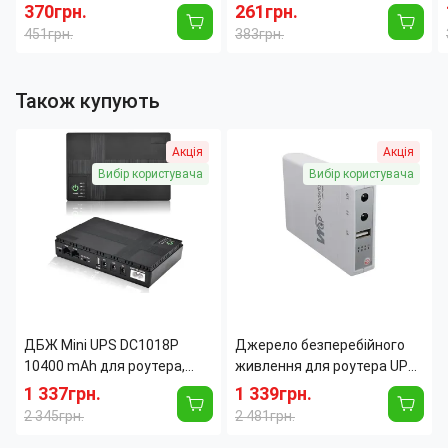
лоток для собак, туалет
см)
370грн.
261грн.
для цуценят домашній
451грн.
383грн.
туалет для
Також купують
Акція
Акція
Вибір користувача
Вибір користувача
ДБЖ Mini UPS DC1018P
Джерело безперебійного
10400 mAh для роутера,
живлення для роутера UPS
модему та CCTV, 5V, 9V, 12 V,
WGP MiniUPS DC, повербанк
1 337грн.
1 339грн.
PoE, USB, до 18 W, резервне
для роутера 12V/9V/5V
2 345грн.
2 481грн.
живлення для wi-fi, камер