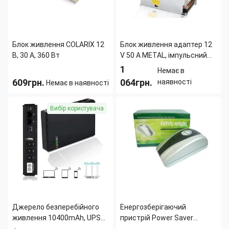
Блок живлення COLARIX 12
Блок живлення адаптер 12
В, 30 А, 360 Вт
V 50 A METAL, імпульсний
інвертор живлення 600 W з
1
Немає в
вентилятором,
609грн.
064грн.
наявності
Немає в наявності
трансформатор LED-
стрічки
Страна производитель:
Китай
Тип:
Бытовой
Вибір користувача
Длина:
240 мм
Ширина:
125 мм
Вес:
1.1 кг
Высота:
65 мм
Джерело безперебійного
Енергозберігаючий
живлення 10400mAh, UPS
пристрій Power Saver
безперебійник для роутера
savingbox