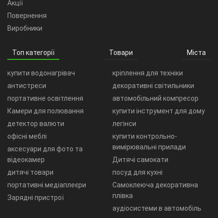
Акції
Повернення
Виробники
Топ категорії
Товари
Міста
купити водонагрівач
кріплення для техніки
антистреси
декоративні світильники
портативне освітлення
автомобільний компресор
Камери для полювання
купити інструмент для дому
детектор валюти
легінси
офісні меблі
купити контрольно-
вимірювальні прилади
аксесуари для фото та
відеокамер
Дитячі самокати
дитячі товари
посуд для кухні
портативні медіаплеєри
Самоклеюча декоративна
плівка
Зарядні пристрої
аудіосистеми в автомобіль