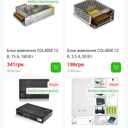
Ширина:
115 мм
Вибір користувача
Вес:
0.5 кг
Высота:
50 мм
Блок живлення COLARIX 12
Блок живлення COLARIX 12
В, 15 А, 180 Вт
В, 3.5 А, 50 Вт
341грн.
186грн.
406грн.
248грн.
Страна производитель:
Китай
Страна производитель:
Китай
Акція
Акція
Вибір користувача
Вибір користувача