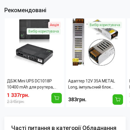
Рекомендовані
Акція
Вибір користувача
Вибір користувача
ДБЖ Mini UPS DC1018P
Адаптер 12V 35A METAL
10400 mAh для роутера,
Long, імпульсний блок
модему та CCTV, 5V, 9V, 12 V,
живлення — 300 W, пасивне
1 337грн.
383грн.
PoE, USB, до 18 W, резервне
охолодження, IP20
2 345грн.
живлення для wi-fi, камер
Часті питання в категорії Обладнання