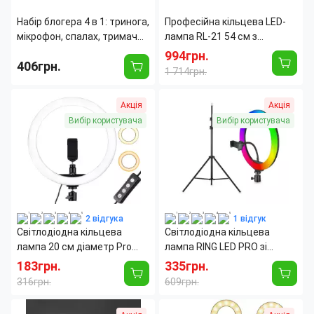
Набір блогера 4 в 1: тринога,
Професійна кільцева LED-
мікрофон, спалах, тримач
лампа RL-21 54 см з
для телефона, комплект з
пультом і тримачами 70 W
994грн.
406грн.
LED-підсвіткою, пультом ДК
1 714грн.
Максимальная высота
182
Пульт дистанционного
Да
Акція
Акція
штатива:
мм
управления:
Пульт дистанционного
Да
Диаметр кольца:
54 см
Вибір користувача
Вибір користувача
управления:
Страна производитель:
Китай
Тип цоколя:
LED-module
Тип
На
крепления:
поверхность
Страна производитель:
Китай
2 відгука
1 відгук
Світлодіодна кільцева
Світлодіодна кільцева
лампа 20 см діаметр Pro
лампа RING LED PRO зі
Ring Fill Light, 3 режими, з
штативом 2 метри, 26 см,
183грн.
335грн.
пультом, без штатива
1000 люменів, 5500 К, RGB
316грн.
609грн.
кольору
Страна производитель:
Китай
Цвет
RGB