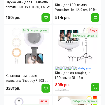
Гнучка кільцева LED-лампа
Кільцева LED-лампа
світильник USB LK-50, 1.5 Вт
Youtuber HA-12, 9 см, 10 Вт,
від USB, з підставкою для
180грн.
514грн.
мікрофона та телефона
Страна производитель:
Китай
Максимальная высота
530
Вибір користувача
Акція
штатива:
мм
Диаметр кольца:
9 см
Вибір користувача
Страна производитель:
Китай
4 відгука
Кільцева світлодіодна
Кільцева лампа для
LED лампа RL-18 з
телефона Rhodesy F-508 з
штативом і пультом, 45 см,
805грн.
регулюванням яскравості,
338грн.
55 Вт
1 579грн.
500 мА/год, до 5 годин
роботи
Тип крепления:
Прищепка
Максимальная высота
2000
Акція
Вибір користувача
Страна производитель:
Китай
штатива:
мм