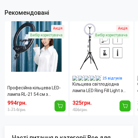
Рекомендовані
Акція
Акція
Вибір користувача
Вибір користувача
25 відгуків
Кільцева світлодіодна
Професійна кільцева LED-
лампа LED Ring Fill Light з
лампа RL-21 54 см з
штатива висота 2 м,
пультом і тримачами 70 W
994грн.
325грн.
діаметр 26 см, 5500 К
1 714грн.
406грн.
Часті питання в категорії Все для