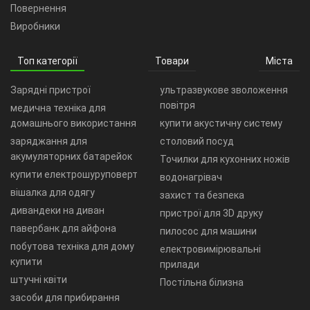
Повернення
Виробники
Топ категорії
Товари
Міста
Зарядні пристрої
ультразвукове зволоження
повітря
медична техніка для
домашнього використання
купити акустичну систему
заряджання для
столовий посуд
акумуляторних батарейок
Точилки для кухонних ножів
купити електрошуруповерт
водонагрівач
вішалка для одягу
захист та безпека
дивандеки на диван
пристрої для 3D друку
павербанк для айфона
пилосос для машини
побутова техніка для дому
електровимірювальні
купити
прилади
штучні квіти
Постільна білизна
засоби для прибирання