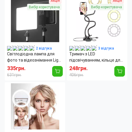
Акція
Акція
свечения:
(разноцветный)
Максимальная высота
2000
Вибір користувача
Вибір користувача
штатива:
мм
Потребляемая
20 Вт/
мощность:
час
Срок службы:
50000.0
Тип цоколя:
LED-module
2 відгука
3 відгука
Світлодіодна лампа для
Тримач з LED
фото та відеознімання Light
підсвічуванням, кільце для
MM-240, 24 см, прямокутна
прямих трансляцій. Live
335грн.
248грн.
з штативом
streaming, селфі кільце, три
631грн.
406грн.
режими свічення
Форма:
Прямоугольная
Материал:
Сталь
Страна производитель:
Китай
Количество секций:
2
Максимальная высота
300
штатива:
мм
Максимальная
1.5
нагрузка:
кг
Тип головки:
Шаровая