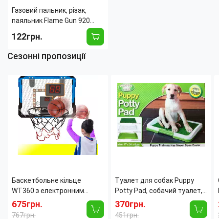
Газовий пальник, різак,
паяльник Flame Gun 920
BR00010
122грн.
Сезонні пропозиції
Время непрерывной
3
работы:
час
Тип оборудования:
Горелка
Пьезорозжиг:
True
Тип баллона:
Цанговый
Соединение
Цанговое
баллона:
Баскетбольне кільце
Туалет для собак Puppy
WT360 з електронним
Potty Pad, собачий туалет,
табло, світлом і звуком, щит
лоток для собак, туалет
675грн.
370грн.
39×28 см, м'яч Ø25 см
для цуценят домашній
767грн.
451грн.