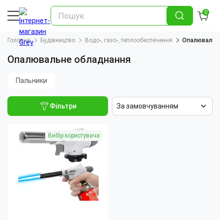
0
Головна
Будівництво
Водо-, газо-, теплообеспечення
Опалювальн
Опалювальне обладнання
Пальники
Фільтри
За замовчуванням
Вибір користувача