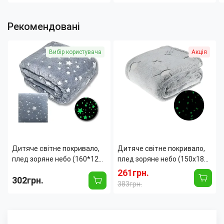
Рекомендовані
Вибір користувача
Акція
Дитяче світне покривало,
Дитяче світне покривало,
плед зоряне небо (160*125
плед зоряне небо (150x180
см)
см)
261грн.
302грн.
383грн.