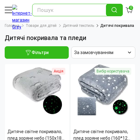
0
Головна
Товари для дітей
Дитячий текстиль
Дитячі покривала та
Дитячі покривала та пледи
Фільтри
За замовчуванням
Акція
Вибір користувача
Дитяче світне покривало,
Дитяче світне покривало,
плед зоряне небо (150x180
плед зоряне небо (160*125