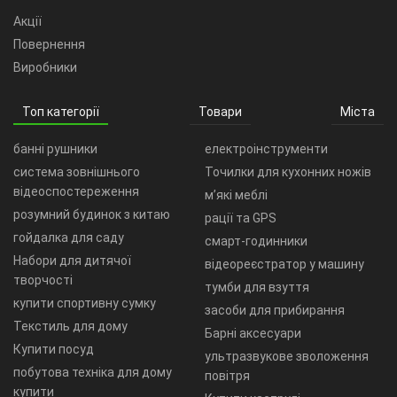
Акції
Повернення
Виробники
Топ категорії
Товари
Міста
банні рушники
електроінструменти
система зовнішнього
Точилки для кухонних ножів
відеоспостереження
м’які меблі
розумний будинок з китаю
рації та GPS
гойдалка для саду
смарт-годинники
Набори для дитячої
відеореєстратор у машину
творчості
тумби для взуття
купити спортивну сумку
засоби для прибирання
Текстиль для дому
Барні аксесуари
Купити посуд
ультразвукове зволоження
побутова техніка для дому
повітря
купити