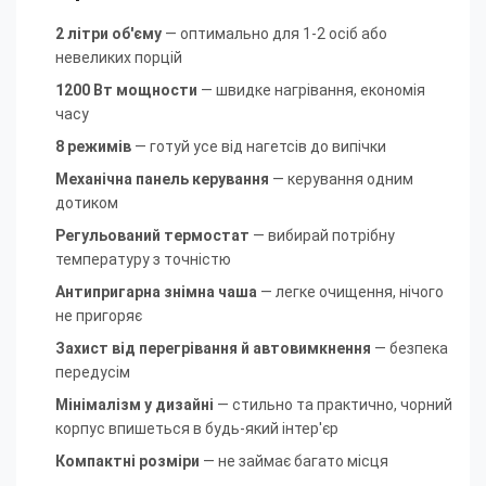
2 літри об'єму
— оптимально для 1-2 осіб або
невеликих порцій
1200 Вт мощности
— швидке нагрівання, економія
часу
8 режимів
— готуй усе від нагетсів до випічки
Механічна панель керування
— керування одним
дотиком
Регульований термостат
— вибирай потрібну
температуру з точністю
Антипригарна знімна чаша
— легке очищення, нічого
не пригоряє
Захист від перегрівання й автовимкнення
— безпека
передусім
Мінімалізм у дизайні
— стильно та практично, чорний
корпус впишеться в будь-який інтер'єр
Компактні розміри
— не займає багато місця