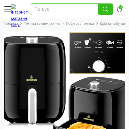
0
Головна
Техніка та електроніка
Побутова техніка
Дрібна побутова т