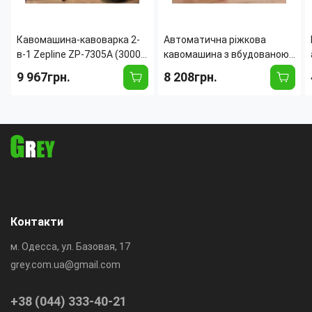
Кавомашина-кавоварка 2-
Автоматична ріжкова
в-1 Zepline ZP-7305A (3000
кавомашина з вбудованою
Вт, 20 барів) з вбудованою
кавомолкою Zepline ZP-
9 967грн.
8 208грн.
кавомолкою, сенсорним
6807 (1500 Вт, 20 барів, 2.6
IMD-дисплеєм і
л) з капучинатором
манометром
Контакти
м. Одесса, ул. Базовая, 17
grey.com.ua@gmail.com
+38 (044) 333-40-21