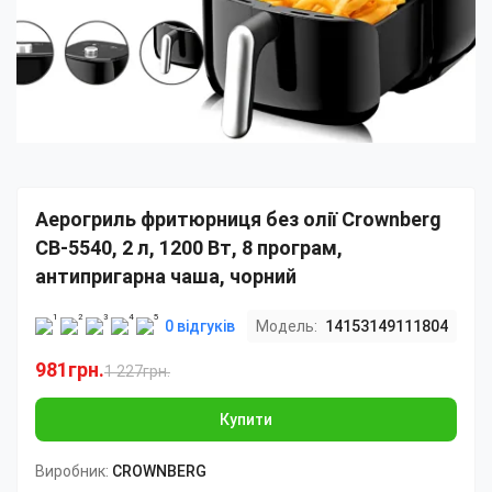
Аерогриль фритюрниця без олії Crownberg
CB-5540, 2 л, 1200 Вт, 8 програм,
антипригарна чаша, чорний
0 відгуків
Модель:
14153149111804
981грн.
1 227грн.
Купити
Виробник:
CROWNBERG