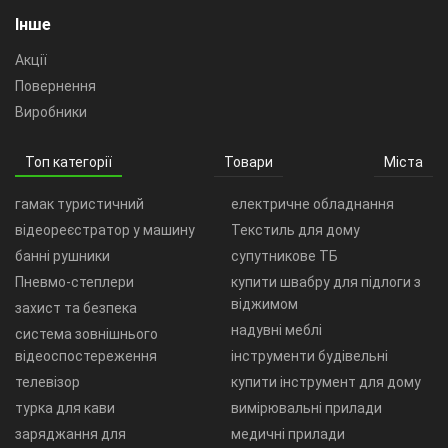
Інше
Акції
Повернення
Виробники
Топ категорії
Товари
Міста
гамак туристичний
електричне обладнання
відеореєстратор у машину
Текстиль для дому
банні рушники
супутникове ТБ
Пневмо-степлери
купити швабру для підлоги з
віджимом
захист та безпека
надувні меблі
система зовнішнього
відеоспостереження
інструменти будівельні
телевізор
купити інструмент для дому
турка для кави
вимірювальні прилади
заряджання для
медичні прилади