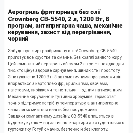
Аерогриль фритюрниця без олії
Crownberg CB-5540, 2 л, 1200 Вт, 8
програм, антипригарна чаша, механічне
керування, захист від перегрівання,
чорний
Забудь про жир і розбризкану олію! Crownberg CB-5540
приготує все хрустке та смачне. Без краплі зайвого жиру!
Цей компактний аерогриль об'ємом 2 літри — знахідка для
тих, хто цінує здорове харчування, швидкість і простоту.
З потужністю 1200 Вт і 8 автоматичними програмами він
впорається з картоплею фрі, крильцями, овочами,
нагетсами, пиріжками та не тільки — одним натисканням.
Механічне керування інтуїтивно зрозуміле, термостат
точно підтримує потрібну температуру, а антипригарна
чаша легко миється навіть без посудомийки.
Завдяки компактному дизайну, CB-5540 впишеться в
будь-яку кухню — від затишної квартири до студентського
гуртожитку. Готуй смачно, безпечно й без клопоту.