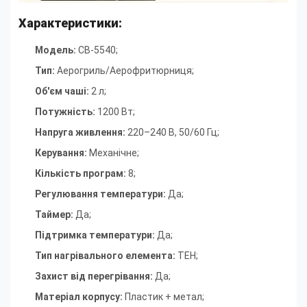
Характеристики:
Модель:
CB-5540
;
Тип
:
Аерогриль/Аерофритюрниця
;
Об'єм чаші
:
2 л
;
Потужність
:
1200 Вт
;
Напруга живлення
:
220–240 В, 50/60 Гц
;
Керування
:
Механічне
;
Кількість програм
:
8
;
Регулювання температури
:
Да
;
Таймер
:
Да
;
Підтримка температури
:
Да
;
Тип нагрівального елемента
:
ТЕН
;
Захист від перегрівання
:
Да
;
Матеріал корпусу
:
Пластик + метал
;