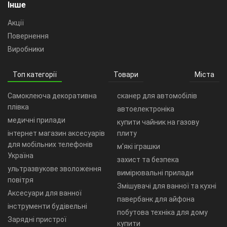
Інше
Акції
Повернення
Виробники
Топ категорії
Товари
Міста
Самоклеюча декоративна
сканер для автомобілів
плівка
автоелектроніка
медичні прилади
купити чайник на газову
інтернет магазин аксесуарів
плиту
для мобільних телефонів
м'які іграшки
Україна
захист та безпека
ультразвукове зволоження
вимірювальні прилади
повітря
Змішувачі для ванної та кухні
Аксесуари для ванної
павербанк для айфона
інструменти будівельні
побутова техніка для дому
Зарядні пристрої
купити