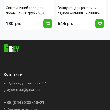
Сантехнічний трос для
Змішувач для раковини
прочищення труб ZS_R,
одноважільний FYR-8805-
металевий інструмент для
03, корпус із неіржавкої
180грн.
644грн.
видалення засмічень у
сталі, сучасний дизайн,
раковині, ванні та
керамічний картридж
каналізації, 5 м
Контакти
м. Одесса, ул. Базовая, 17
grey.com.ua@gmail.com
+38 (044) 333-40-21
Замовити дзвінок