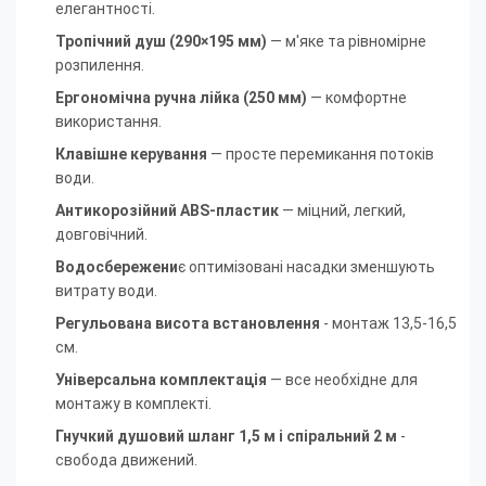
елегантності.
Тропічний душ (290×195 мм)
— м'яке та рівномірне
розпилення.
Ергономічна ручна лійка (250 мм)
— комфортне
використання.
Клавішне керування
— просте перемикання потоків
води.
Антикорозійний ABS-пластик
— міцний, легкий,
довговічний.
Водосбережени
є оптимізовані насадки зменшують
витрату води.
Регульована висота встановлення
- монтаж 13,5-16,5
см.
Універсальна комплектація
— все необхідне для
монтажу в комплекті.
Гнучкий душовий шланг 1,5 м і спіральний 2 м
-
свобода движений.