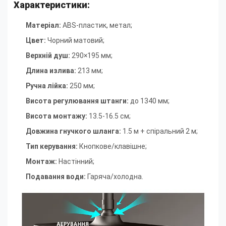
Характеристики:
Матеріал:
ABS-пластик, метал;
Цвет:
Чорний матовий
;
Верхній душ
:
290×195 мм
;
Длина излива
:
213 мм
;
Ручна лійка
:
250 мм
;
Висота регулювання штанги
:
до 1340 мм
;
Висота монтажу
:
13.5-16.5 см
;
Довжина гнучкого шланга
:
1.5 м + спіральний 2 м
;
Тип керування
:
Кнопкове/клавішне
;
Монтаж
:
Настінний
;
Подавання води
:
Гаряча/холодна.