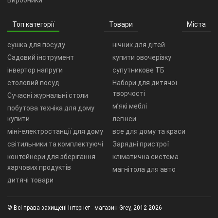
Виробники
Топ категорії
Товари
Міста
сушка для посуду
нічник для дітей
Садовий інструмент
купити овочерізку
інвертор напруги
супутникове ТБ
столовий посуд
Набори для дитячої
творчості
Сучасні журнальні столи
м’які меблі
побутова техніка для дому
купити
легінси
міні-електростанції для дому
все для дому та краси
світильники та комплектуючі
Зарядні пристрої
контейнери для зберігання
кліматична система
харчових продуктів
магнітола для авто
дитячі товари
© Всі права захищені Інтернет - магазин Grey, 2012-2026