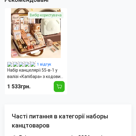
Вибір користувача
1 відгук
Набір канцелярії 55-в-1 у
валізі «Капібара» з кодовим
замком, для школи та
1 533грн.
творчості: блокноти,
наклейки, пенал, альбоми,
ручки
Часті питання в категорії наборы
канцтоваров