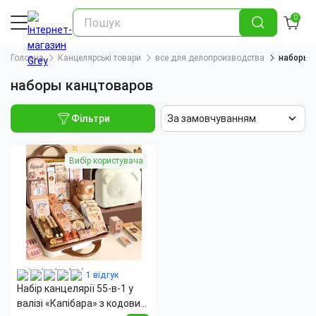
0
Головна
Канцелярські товари
все для делопроизводства
наборы 
наборы канцтоваров
Фільтри
За замовчуванням
Вибір користувача
1 відгук
Набір канцелярії 55-в-1 у
валізі «Капібара» з кодовим