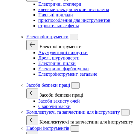
Електричні степлери
клеевые электрические пистолеты
Паяльні прилади
приспособления для инструментов
строительные фены
Електроінструменти
Електроінструменти
Акумуляторні викрутки
Дрелі, шуруповерти
Електричні пилки
Електричні фарбопушки
Електроінструмент, загальне
Засоби безпеки праці
Засоби безпеки праці
Засоби захисту очей
Сварочні маски
Комплектуючі та запчастини для інструменту
Комплектуючі та запчастини для інструменту
Набори інструментів