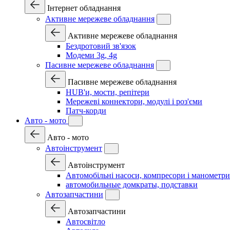
Інтернет обладнання
Активне мережеве обладнання
Активне мережеве обладнання
Бездротовий зв'язок
Модеми 3g, 4g
Пасивне мережеве обладнання
Пасивне мережеве обладнання
HUB'и, мости, репітери
Мережеві коннектори, модулі і роз'єми
Патч-корди
Авто - мото
Авто - мото
Автоінструмент
Автоінструмент
Автомобільні насоси, компресори і манометри
автомобильные домкраты, подставки
Автозапчастини
Автозапчастини
Автосвітло