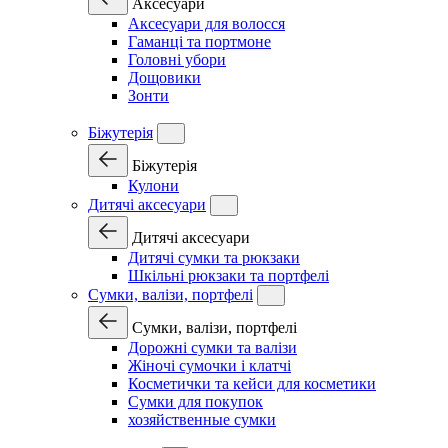
Аксесуари
Аксесуари для волосся
Гаманці та портмоне
Головні убори
Дощовики
Зонти
Біжутерія
Біжутерія
Кулони
Дитячі аксесуари
Дитячі аксесуари
Дитячі сумки та рюкзаки
Шкільні рюкзаки та портфелі
Сумки, валізи, портфелі
Сумки, валізи, портфелі
Дорожні сумки та валізи
Жіночі сумочки і клатчі
Косметички та кейси для косметики
Сумки для покупок
хозяйственные сумки