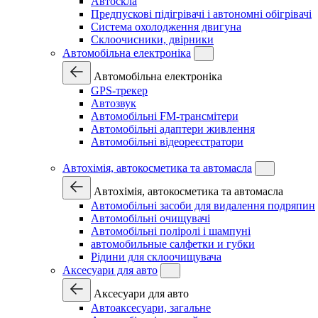
Автоскла
Предпускові підігрівачі і автономні обігрівачі
Система охолодження двигуна
Склоочисники, двірники
Автомобільна електроніка
Автомобільна електроніка
GPS-трекер
Автозвук
Автомобільні FM-трансмітери
Автомобільні адаптери живлення
Автомобільні відеореєстратори
Автохімія, автокосметика та автомасла
Автохімія, автокосметика та автомасла
Автомобільні засоби для видалення подряпин
Автомобільні очищувачі
Автомобільні поліролі і шампуні
автомобильные салфетки и губки
Рідини для склоочищувача
Аксесуари для авто
Аксесуари для авто
Автоаксесуари, загальне