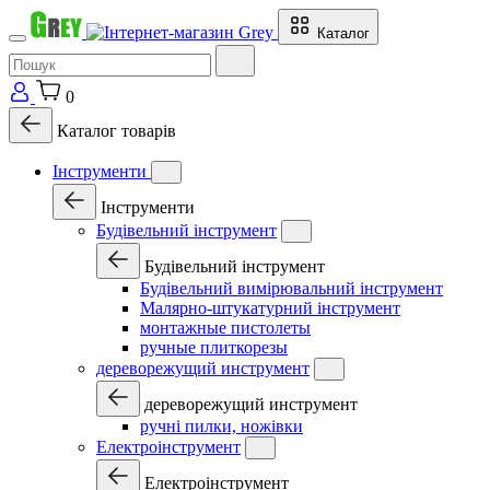
Каталог
0
Каталог товарів
Інструменти
Інструменти
Будівельний інструмент
Будівельний інструмент
Будівельний вимірювальний інструмент
Малярно-штукатурний інструмент
монтажные пистолеты
ручные плиткорезы
дереворежущий инструмент
дереворежущий инструмент
ручні пилки, ножівки
Електроінструмент
Електроінструмент