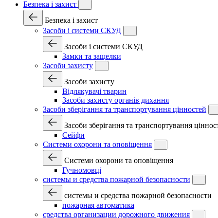
Безпека і захист
Безпека і захист
Засоби і системи СКУД
Засоби і системи СКУД
Замки та защелки
Засоби захисту
Засоби захисту
Відлякувачі тварин
Засоби захисту органів дихання
Засоби зберігання та транспортування цінностей
Засоби зберігання та транспортування ціннос
Сейфи
Системи охорони та оповіщення
Системи охорони та оповіщення
Гучномовці
системы и средства пожарной безопасности
системы и средства пожарной безопасности
пожарная автоматика
средства организации дорожного движения