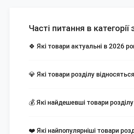
Часті питання в категорі
🍀 Які товари актуальні в 2026 р
💎 Які товари розділу відносять
💰 Які найдешевші товари розділ
❤️ Які найпопулярніші товари роз