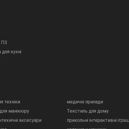
 ПЗ
 для кухні
и
ля техніки
медичні прилади
 для манікюру
Текстиль для дому
нтехнічні аксесуари
прикольні інтерактивні ігра