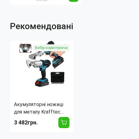
металевий ліхтар-
водоспад для саду,
бронза
Рекомендовані
Вибір користувача
Акумуляторні ножиці
для металу Krafftec
DJS130RFE 36V 5 А·год,
3 482грн.
2 АКБ, кейс, поворотна
головка 360°, до 1.8 мм