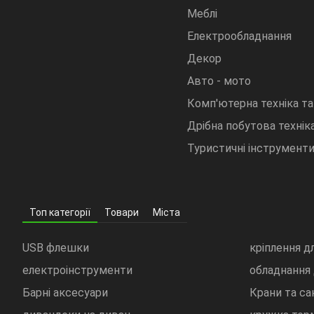
Меблі
Електрообладнання
Декор
Авто - мото
Комп'ютерна техніка та
Дрібна побутова техніка
Туристичні інструмент
Топ категорії
Товари
Міста
USB флешки
кріплення д
електроінструменти
обладнання
Барні аксесуари
Крани та са