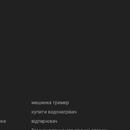
машинка тример
купити водонагрівач
шки
відпарювач