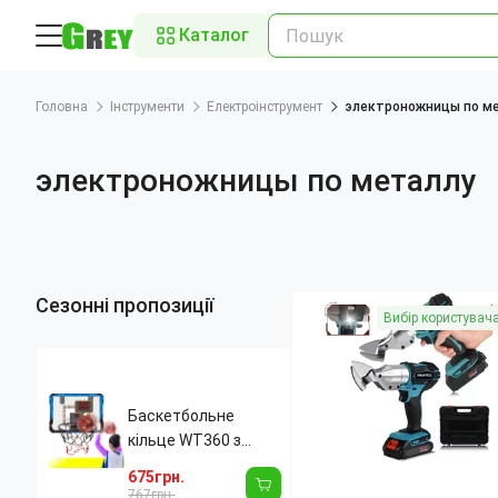
Каталог
Головна
Інструменти
Електроінструмент
электроножницы по м
электроножницы по металлу
Сезонні пропозиції
Вибір користувач
Баскетбольне
кільце WT360 з
електронним табло,
675грн.
світлом і звуком,
767грн.