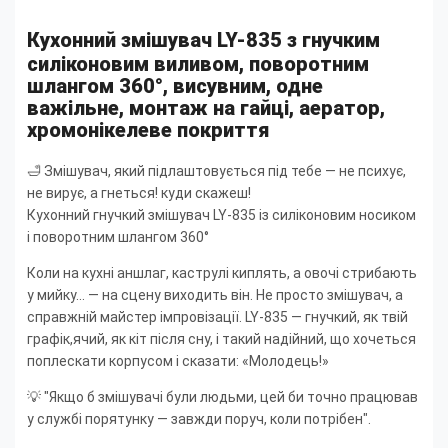
Кухонний змішувач LY-835 з гнучким
силіконовим виливом, поворотним
шлангом 360°, висувним, одне
важільне, монтаж на гайці, аератор,
хромонікелеве покриття
🛁 Змішувач, який підлаштовується під тебе — не психує,
не вирує, а гнеться! куди скажеш!
Кухонний гнучкий змішувач LY-835 із силіконовим носиком
і поворотним шлангом 360°
Коли на кухні аншлаг, каструлі киплять, а овочі стрибають
у мийку... — на сцену виходить він. Не просто змішувач, а
справжній майстер імпровізації. LY-835 — гнучкий, як твій
графік,ячий, як кіт після сну, і такий надійний, що хочеться
поплескати корпусом і сказати: «Молодець!»
💡 "Якщо б змішувачі були людьми, цей би точно працював
у службі порятунку — завжди поруч, коли потрібен".