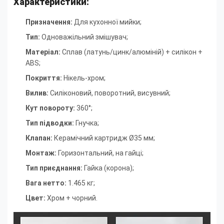
Характеристики:
Призначення:
Для кухонної мийки;
Тип:
Одноважільний змішувач
;
Матеріал:
Сплав (латунь/цинк/алюміній) + силікон +
ABS
;
Покриття:
Нікель-хром
;
Вилив:
Силіконовий, поворотний, висувний
;
Кут повороту:
360°
;
Тип підводки:
Гнучка
;
Клапан:
Керамічний картридж Ø35 мм
;
Монтаж:
Горизонтальний, на гайці
;
Тип приєднання:
Гайка (корона)
;
Вага нетто:
1.465 кг
;
Цвет:
Хром + чорний.