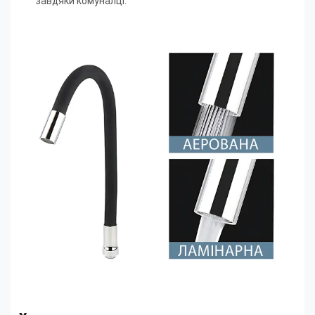
завдяки комуналці.