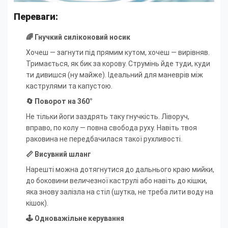
Переваги:
🌈 Гнучкий силіконовий носик
Хочеш — загнути під прямим кутом, хочеш — вирівняв.
Тримається, як бик за корову. Струмінь йде туди, куди
ти дивишся (ну майже). Ідеальний для маневрів між
каструлями та капустою.
🔄 Поворот на 360°
Не тільки йоги заздрять таку гнучкість. Ліворуч,
вправо, по колу — повна свобода руху. Навіть твоя
раковина не передбачилася такої рухливості.
📏 Висувний шланг
Нарешті можна дотягнутися до дальнього краю мийки,
до боковини величезної каструлі або навіть до кішки,
яка знову залізла на стіл (шутка, не треба лити воду на
кішок).
🕹 Одноважільне керування