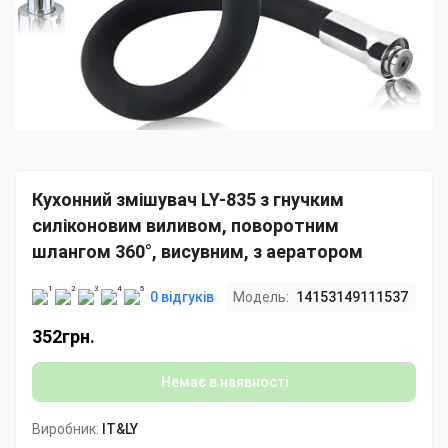
Кухонний змішувач LY-835 з гнучким
силіконовим виливом, поворотним
шлангом 360°, висувним, з аератором
0 відгуків
Модель:
14153149111537
352грн.
Немає в наявності
Виробник:
IT&LY