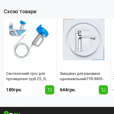
Схожі товари
Сантехнічний трос для
Змішувач для раковини
прочищення труб ZS_R,
одноважільний FYR-8805-
металевий інструмент для
03, корпус із неіржавкої
180грн.
644грн.
видалення засмічень у
сталі, сучасний дизайн,
раковині, ванні та
керамічний картридж
каналізації, 5 м