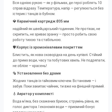
Вся однією рукою — як у фільмах, де герої роблять 10
справ відразу. Температура, напір — регулюються без
істерик і танців із бубном.
💎 Керамічний картридж Ø35 мм
надійний як швейцарський годинник. Не протікає, не
скрипить, не зриває зранку — просто робить свою
роботу тихою та стабільною.
🛡 Корпус із хромонікелевим покриттям
Блистить, як нова сковорідка на день купівлі. Стійкий
до примх води, часу та побутових хвиль. Не подряпати,
не облізе — красень!
🔩 Установлення без драми
Жодних танців із гайковим ключем. Встановив — і
забув. Поки закипає чайник, ти вже на фінішній прямий.
💧 Аератор у комплекті
Вода м'яка, без скажених бризок, струмінь рівна, як
голос диктора. І економія води — приємний бонус