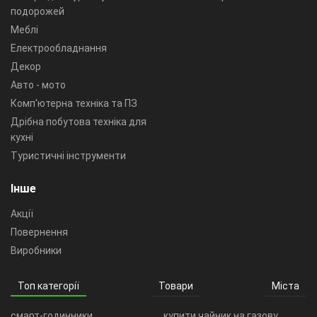
подорожей
Меблі
Електрообладнання
Декор
Авто - мото
Комп'ютерна техніка та ПЗ
Дрібна побутова техніка для
кухні
Туристичні інструменти
Інше
Акції
Повернення
Виробники
Топ категорії
Товари
Міста
смарт-годинники
купити чайник на газову