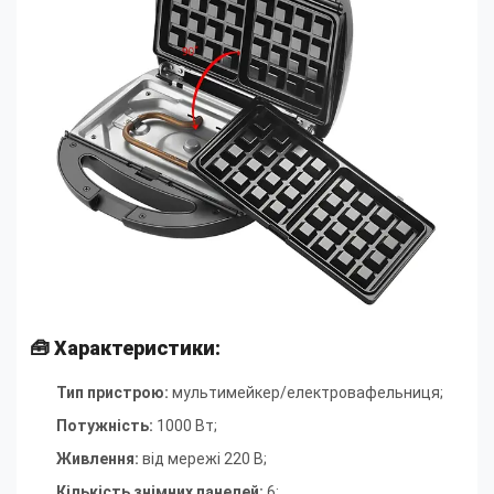
🧰
Характеристики:
Тип пристрою:
мультимейкер/електровафельниця;
Потужність:
1000 Вт
;
Живлення:
від мережі 220 В
;
Кількість знімних панелей:
6
;