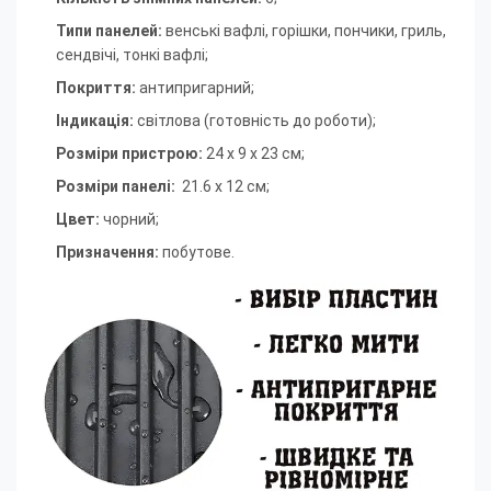
Типи панелей:
венські вафлі, горішки, пончики, гриль,
сендвічі, тонкі вафлі
;
Покриття:
антипригарний
;
Індикація:
світлова (готовність до роботи)
;
Розміри пристрою:
24 х 9 х 23 см
;
Розміри панелі:
21.6 х 12 см
;
Цвет:
чорний
;
Призначення:
побутове.