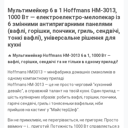
Мультимейкер 6 в 1 Hoffmans HM-3013,
1000 Вт — електроелектро-мелопекар із
6 змінними антипригарними панелями
(вафлі, горішки, пончики, гриль, сендвічі,
тонкі вафлі), універсальне рішення для
кухні
🔥
Мультимейкер Hoffmans HM-3013 6 в 1, 1000 Вт —
вафлі, горішки, сендвічі та не тільки в одному приладі!
Hoffmans HM3013 — мініфабрика домашніх смаколиків в
одному компактному приладі
Hoffmans HM-3013 — це не просто черговий "кухонний
девайс", а справжній талант на твоїй кухні. Один прилад —
шість кулінарних образів: робить вафлі, горішки, пончики,
гарячі сендвічі, гриль і тонясеньки вафельки, ніби
прийшов на кастинг у "МайстерШеф".
Він не примхливіє, не перегрівається, не пригоряє. Просто
ввімкну — і... приготуй. Потужність 1000 Вт справляється з