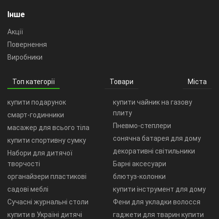
Інше
Акції
Повернення
Виробники
Топ категорії
Товари
Міста
купити подарунок
купити чайник на газову
плиту
смарт-годинники
Пневмо-степлери
масажер для всього тіла
сонячна батарея для дому
купити спортивну сумку
декоративні світильники
Набори для дитячої
творчості
Барні аксесуари
органайзери пластикові
блютуз-колонки
садові меблі
купити інструмент для дому
Сучасні журнальні столи
Фени для укладки волосся
купити в Україні дитячі
гаджети для тварин купити