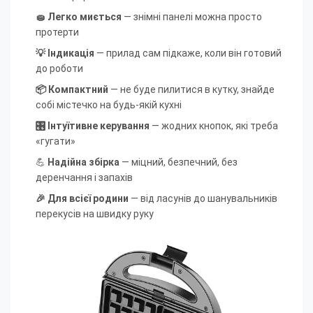
🧽 Легко миється
— знімні панелі можна просто
протерти
💡 Індикація
— прилад сам підкаже, коли він готовий
до роботи
📦 Компактний
— не буде пилитися в кутку, знайде
собі містечко на будь-якій кухні
🎛 Інтуїтивне керування
— жодних кнопок, які треба
«гугати»
💪
Надійна збірка
— міцний, безпечний, без
деренчання і запахів
🎉 Для всієї родини
— від ласунів до шанувальників
перекусів на швидку руку