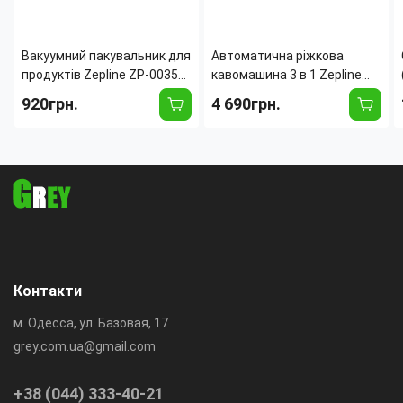
Вакуумний пакувальник для
Автоматична ріжкова
продуктів Zepline ZP-00356
кавомашина 3 в 1 Zepline
(ZP-356) 200 Вт із
ZP-6803-NEW 3000 Вт, 20
920грн.
4 690грн.
сенсорним дисплеєм і LED-
барів, бак 2 л, з
підсвіткою, вакууматор
автокапучинатором 500 мл,
побутовий
кавоварка
Контакти
м. Одесса, ул. Базовая, 17
grey.com.ua@gmail.com
+38 (044) 333-40-21