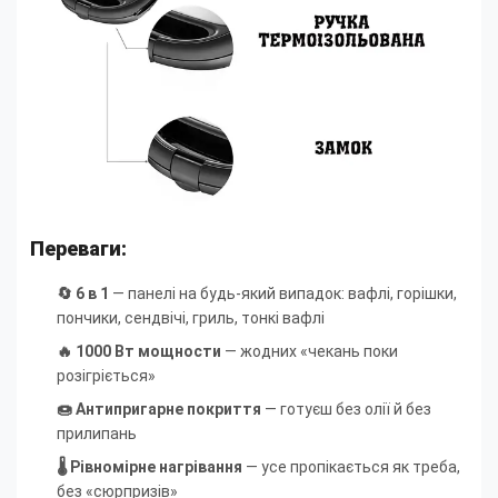
Переваги:
🔄 6 в 1
— панелі на будь-який випадок: вафлі, горішки,
пончики, сендвічі, гриль, тонкі вафлі
🔥 1000 Вт мощности
— жодних «чекань поки
розігріється»
🍩 Антипригарне покриття
— готуєш без олії й без
прилипань
🌡 Рівномірне нагрівання
— усе пропікається як треба,
без «сюрпризів»