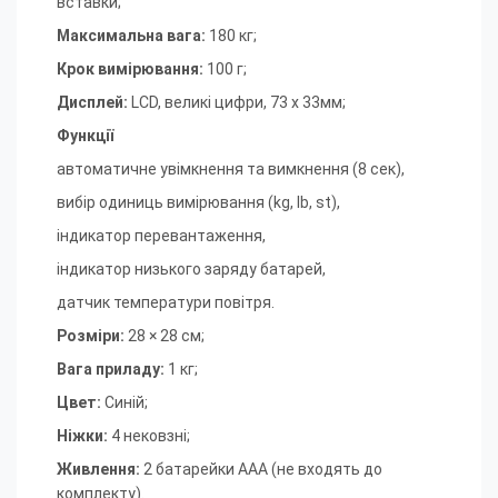
вставки
;
Максимальна вага:
180 кг
;
Крок вимірювання:
100 г
;
Дисплей:
LCD, великі цифри, 73 x 33мм
;
Функції
автоматичне увімкнення та вимкнення (8 сек),
вибір одиниць вимірювання (kg, lb, st),
індикатор перевантаження,
індикатор низького заряду батарей,
датчик температури повітря.
Розміри:
28 × 28 см
;
Вага приладу:
1 кг
;
Цвет:
Синій
;
Ніжки:
4 нековзні
;
Живлення:
2 батарейки AAA (не входять до
комплекту).