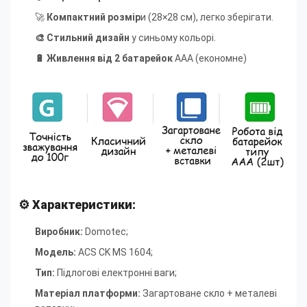
🚀
Компактний розмір
и (28×28 см), легко зберігати.
🎨 Стильний дизайн
у синьому кольорі.
🔋 Живлення від 2 батарейок
AAA (економне)
⚙ Характеристики:
Виробник:
Domotec;
Модель:
ACS CK MS 1604
;
Тип:
Підлогові електронні ваги
;
Матеріал платформи:
Загартоване скло + металеві