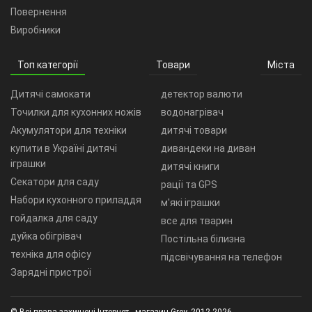
Повернення
Виробники
Топ категорії
Товари
Міста
Дитячі самокати
детектор валюти
Точилки для кухонних ножів
водонагрівач
Акумулятори для техніки
дитячі товари
купити в Україні дитячі
дивандеки на диван
іграшки
дитячі книги
Секатори для саду
рації та GPS
Набори кухонного приладдя
м'які іграшки
гойдалка для саду
все для тварин
дуйка обігрівач
Постільна білизна
техніка для офісу
підсвічування на телефон
Зарядні пристрої
© Всі права захищені Інтернет - магазин Grey, 2012-2026