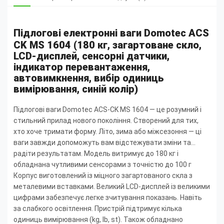
Підлогові електронні ваги Domotec ACS
CK MS 1604 (180 кг, загартоване скло,
LCD-дисплей, сенсорні датчики,
індикатор перевантаження,
автовимкнення, вибір одиниць
вимірювання, синій колір)
Підлогові ваги Domotec ACS-CK MS 1604 — це розумний і
стильний прилад нового покоління. Створений для тих,
хто хоче тримати форму. Літо, зима або міжсезоння — ці
ваги завжди допоможуть вам відстежувати зміни та...
радіти результатам. Модель витримує до 180 кг і
обладнана чутливими сенсорами з точністю до 100 г
Корпус виготовлений із міцного загартованого скла з
металевими вставками. Великий LCD-дисплей із великими
цифрами забезпечує легке зчитування показань. Навіть
за слабкого освітлення. Пристрій підтримує кілька
одиниць вимірювання (kg, lb, st). Також обладнано