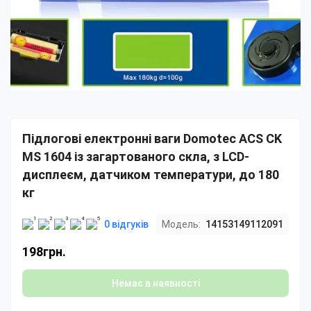
Підлогові електронні ваги Domotec ACS CK
MS 1604 із загартованого скла, з LCD-
дисплеєм, датчиком температури, до 180
кг
0 відгуків
Модель:
14153149112091
198грн.
Немає в наявності