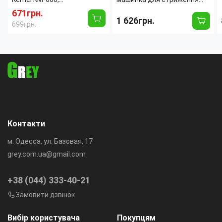
універсальний тример 11в1,
волосся VGR V-285 9000
671грн.
1 626грн.
набір для бороди, волосся,
RPM MUSCULAR C1,
699грн.
носа та тіла з насадками
роторний мотор, кераміко-
сталеві леза
Контакти
м. Одесса, ул. Базовая, 17
grey.com.ua@gmail.com
+38 (044) 333-40-21
Замовити дзвінок
Вибір користувача
Покупцям