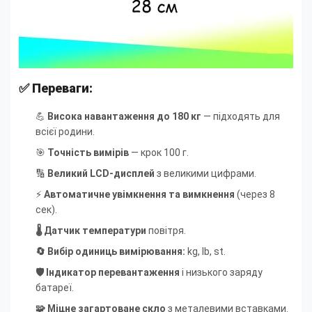
✅ Переваги:
💪
Висока навантаження до 180 кг
— підходять для
всієї родини.
🎯
Точність вимірів
— крок 100 г.
🔢
Великий LCD-дисплей
з великими цифрами.
⚡
Автоматичне увімкнення та вимкнення
(через 8
сек).
🌡 Датчик температури
повітря.
🔄 Вибір одиниць вимірювання:
kg, lb, st.
🛡 Індикатор перевантаження
і низького заряду
батареї.
🧩 Міцне загартоване скло
з металевими вставками.