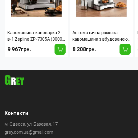
Кавомашина-кавоварка 2-
Автоматична ріжкова
в-1 Zepline ZP-7305A (3000
кавомашина з вбудованою
Вт, 20 барів) з вбудованою
кавомолкою Zepline ZP-
9 967грн.
8 208грн.
кавомолкою, сенсорним
6807 (1500 Вт, 20 барів, 2.6
IMD-дисплеєм і
л) з капучинатором
манометром
Контакти
м. Одесса, ул. Базовая, 17
grey.com.ua@gmail.com