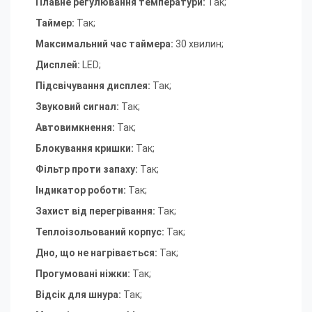
Плавне регулювання температури:
Так;
Таймер:
Так;
Максимальний час таймера:
30 хвилин;
Дисплей:
LED;
Підсвічування дисплея:
Так;
Звуковий сигнал:
Так;
Автовимкнення:
Так;
Блокування кришки:
Так;
Фільтр проти запаху:
Так;
Індикатор роботи:
Так;
Захист від перегрівання:
Так;
Теплоізольований корпус:
Так;
Дно, що не нагрівається:
Так;
Прогумовані ніжки:
Так;
Відсік для шнура:
Так;