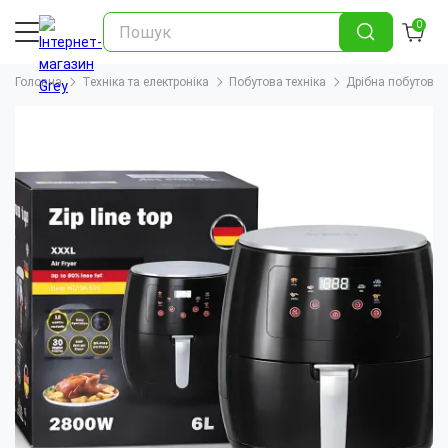
0
Головна
Техніка та електроніка
Побутова техніка
Дрібна побутова т