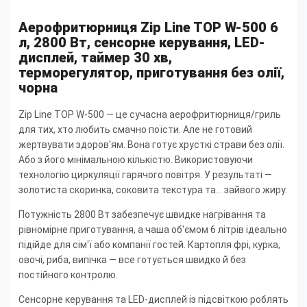
Аерофритюрниця Zip Line TOP W-500 6
л, 2800 Вт, сенсорне керування, LED-
дисплей, таймер 30 хв,
терморегулятор, приготування без олії,
чорна
Zip Line TOP W-500 — це сучасна аерофритюрниця/гриль
для тих, хто любить смачно поїсти. Але не готовий
жертвувати здоров'ям. Вона готує хрусткі страви без олії.
Або з його мінімальною кількістю. Використовуючи
технологію циркуляції гарячого повітря. У результаті —
золотиста скоринка, соковита текстура та... зайвого жиру.
Потужність 2800 Вт забезпечує швидке нагрівання та
рівномірне приготування, а чаша об'ємом 6 літрів ідеально
підійде для сім'ї або компанії гостей. Картопля фрі, курка,
овочі, риба, випічка — все готується швидко й без
постійного контролю.
Сенсорне керування та LED-дисплей із підсвіткою роблять