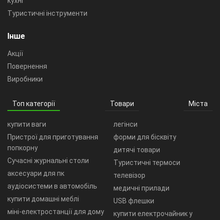
кухні
Туристичні інструменти
Інше
Акції
Повернення
Виробники
Топ категорії
Товари
Міста
купити ваги
легінси
Пристрої для приготування
форми для бісквіту
попкорну
дитячі товари
Сучасні журнальні столи
Туристичні термоси
аксесуари для пк
телевізор
аудіосистеми в автомобіль
медичні прилади
купити домашні меблі
USB флешки
міні-електростанції для дому
купити електрочайник у