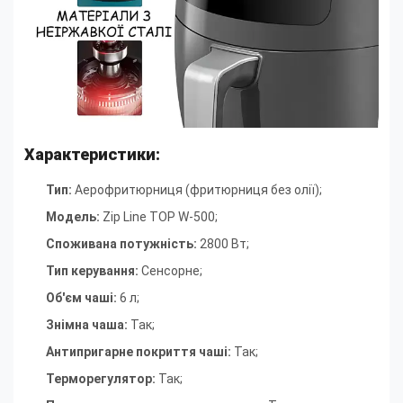
Характеристики:
Тип:
Аерофритюрниця (фритюрниця без олії);
Модель:
Zip Line TOP W-500;
Споживана потужність:
2800 Вт;
Тип керування:
Сенсорне;
Об'єм чаші:
6 л;
Знімна чаша:
Так;
Антипригарне покриття чаші:
Так;
Терморегулятор:
Так;