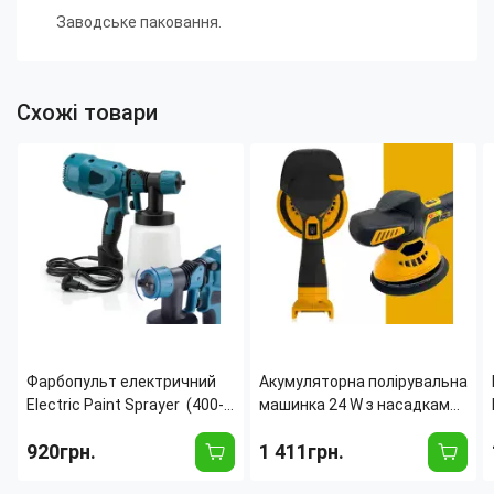
Заводське паковання.
Схожі товари
Фарбопульт електричний
Акумуляторна полірувальна
Electric Paint Sprayer (400-
машинка 24 W з насадками
650W), бак 1100 мл, 6 сопел
для полірування авто, 2
920грн.
1 411грн.
у комплекті, професійний
АКБ, зарядний пристрій,
розпилювач
набір полірувальних дисків