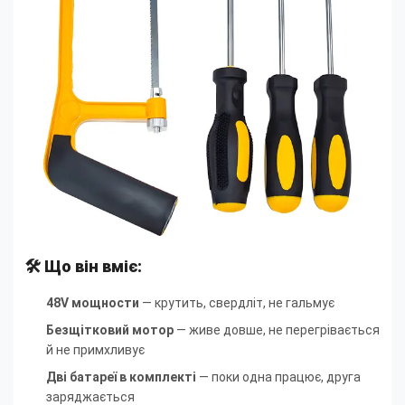
🛠️ Що він вміє:
48V мощности
— крутить, свердліт, не гальмує
Безщітковий мотор
— живе довше, не перегрівається
й не примхливує
Дві батареї в комплекті
— поки одна працює, друга
заряджається