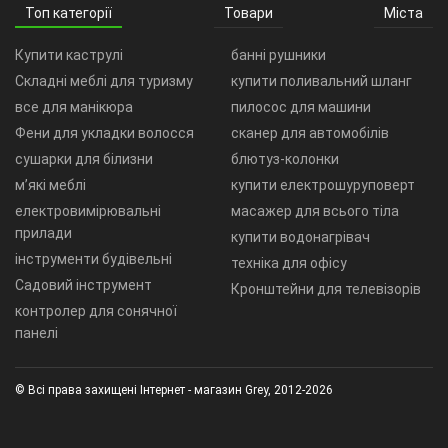
Топ категорії
Товари
Міста
Купити каструлі
банні рушники
Складні меблі для туризму
купити поливальний шланг
все для манікюра
пилосос для машини
Фени для укладки волосся
сканер для автомобілів
сушарки для білизни
блютуз-колонки
м’які меблі
купити електрошуруповерт
електровимірювальні
масажер для всього тіла
прилади
купити водонагрівач
інструменти будівельні
техніка для офісу
Садовий інструмент
Кронштейни для телевізорів
контролер для сонячної
панелі
© Всі права захищені Інтернет - магазин Grey, 2012-2026