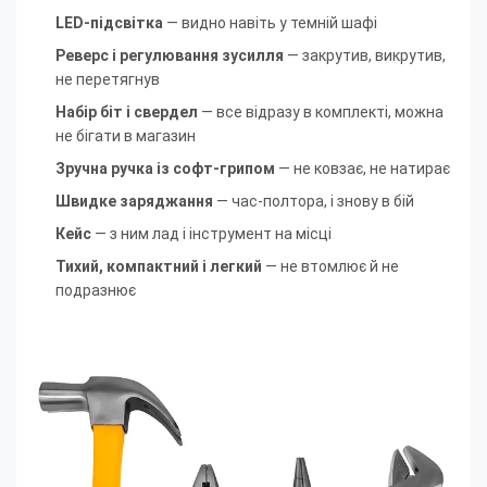
LED-підсвітка
— видно навіть у темній шафі
Реверс і регулювання зусилля
— закрутив, викрутив,
не перетягнув
Набір біт і свердел
— все відразу в комплекті, можна
не бігати в магазин
Зручна ручка із софт-грипом
— не ковзає, не натирає
Швидке заряджання
— час-полтора, і знову в бій
Кейс
— з ним лад і інструмент на місці
Тихий, компактний і легкий
— не втомлює й не
подразнює