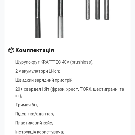
📦 Комплектація
Шурупокрут KRAFFTEC 48V (brushless)
;
2 × акумулятори Li-Ion
;
Швидкий зарядний пристрій
;
20+ свердел і біт (фрези, хрест, TORX, шестигранні та
ін.)
;
Тримач біт
;
Підсвітка/адаптер
;
Пластиковий кейс
;
Інструкція користувача
;