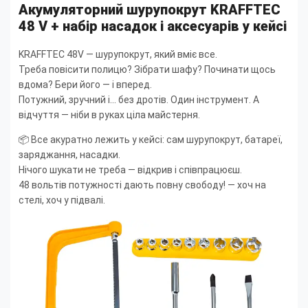
Акумуляторний шурупокрут KRAFFTEC
48 V + набір насадок і аксесуарів у кейсі
KRAFFTEC 48V — шурупокрут, який вміє все.
Треба повісити полицю? Зібрати шафу? Починати щось
вдома? Бери його — і вперед.
Потужний, зручний і... без дротів. Один інструмент. А
відчуття — ніби в руках ціла майстерня.
📦 Все акуратно лежить у кейсі: сам шурупокрут, батареї,
заряджання, насадки.
Нічого шукати не треба — відкрив і співпрацюєш.
48 вольтів потужності дають повну свободу! — хоч на
стелі, хоч у підвалі.