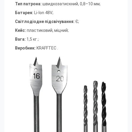
Тип патрона:
швидкозатискний, 0,8–10 мм
;
Батарея:
Li-Ion 48V
;
Світлодіодне підсвічування:
Є
;
Кейс:
пластиковий, міцний
;
Вага:
1,5 кг
;
Виробник:
KRAFFTEC .