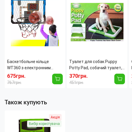
Максимальный ток
40
солнечной батареи:
А
Максимальный ток
40
нагрузки:
А
Баскетбольне кільце
Туалет для собак Puppy
WT360 з електронним
Potty Pad, собачий туалет,
табло, світлом і звуком, щит
лоток для собак, туалет
675грн.
370грн.
39×28 см, м'яч Ø25 см
для цуценят домашній
767грн.
451грн.
туалет для
Також купують
Акція
Вибір користувача