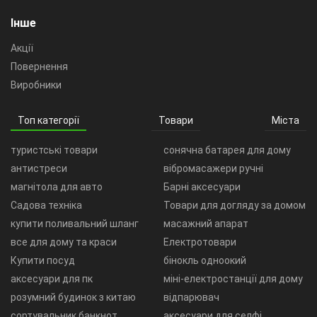
Інше
Акції
Повернення
Виробники
Топ категорії
Товари
Міста
туристські товари
сонячна батарея для дому
антистреси
вібромасажери ручні
магнітола для авто
Барні аксесуари
Садова техніка
Товари для догляду за домом
купити поливальний шланг
масажний апарат
все для дому та краси
Електротовари
Купити посуд
бінокль одноокий
аксесуари для пк
міні-електростанції для дому
розумний будинок з китаю
відпарювач
сортувальник банкнот
аксесуари для селфі