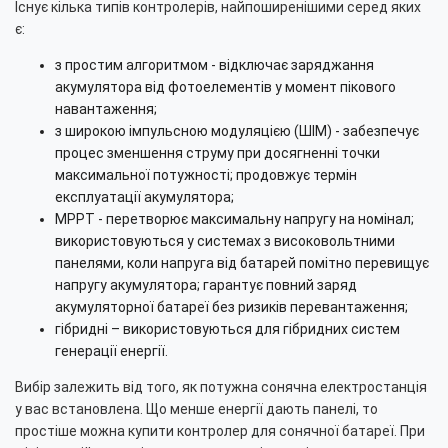
Існує кілька типів контролерів, найпоширенішими серед яких
є:
з простим алгоритмом - відключає заряджання
акумулятора від фотоелементів у момент пікового
навантаження;
з широкою імпульсною модуляцією (ШІМ) - забезпечує
процес зменшення струму при досягненні точки
максимальної потужності; продовжує термін
експлуатації акумулятора;
MPPT - перетворює максимальну напругу на номінал;
використовуються у системах з високовольтними
панелями, коли напруга від батарей помітно перевищує
напругу акумулятора; гарантує повний заряд
акумуляторної батареї без ризиків перевантаження;
гібридні – використовуються для гібридних систем
генерації енергії.
Вибір залежить від того, як потужна сонячна електростанція
у вас встановлена. Що менше енергії дають панелі, то
простіше можна купити контролер для сонячної батареї. При