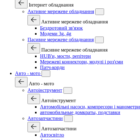
Інтернет обладнання
Активне мережеве обладнання
Активне мережеве обладнання
Бездротовий зв'язок
Модеми 3g, 4g
Пасивне мережеве обладнання
Пасивне мережеве обладнання
HUB'и, мости, репітери
Мережеві коннектори, модулі і роз'єми
Патч-корди
Авто - мото
Авто - мото
Автоінструмент
Автоінструмент
Автомобільні насоси, компресори і манометри
автомобильные домкраты, подставки
Автозапчастини
Автозапчастини
Автосвітло