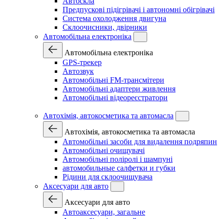
Автоскла
Предпускові підігрівачі і автономні обігрівачі
Система охолодження двигуна
Склоочисники, двірники
Автомобільна електроніка
Автомобільна електроніка
GPS-трекер
Автозвук
Автомобільні FM-трансмітери
Автомобільні адаптери живлення
Автомобільні відеореєстратори
Автохімія, автокосметика та автомасла
Автохімія, автокосметика та автомасла
Автомобільні засоби для видалення подряпин
Автомобільні очищувачі
Автомобільні поліролі і шампуні
автомобильные салфетки и губки
Рідини для склоочищувача
Аксесуари для авто
Аксесуари для авто
Автоаксесуари, загальне