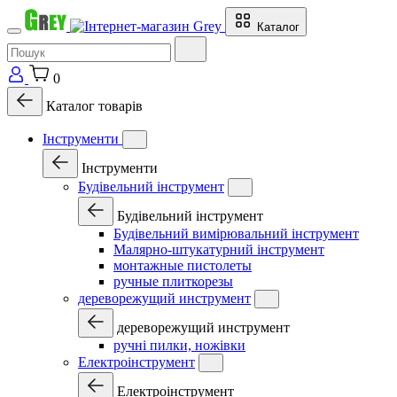
Каталог
0
Каталог товарів
Інструменти
Інструменти
Будівельний інструмент
Будівельний інструмент
Будівельний вимірювальний інструмент
Малярно-штукатурний інструмент
монтажные пистолеты
ручные плиткорезы
дереворежущий инструмент
дереворежущий инструмент
ручні пилки, ножівки
Електроінструмент
Електроінструмент