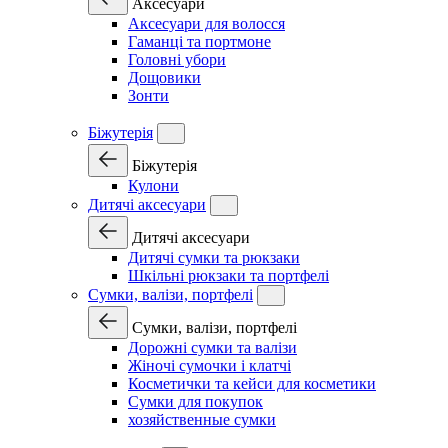
Аксесуари
Аксесуари для волосся
Гаманці та портмоне
Головні убори
Дощовики
Зонти
Біжутерія
Біжутерія
Кулони
Дитячі аксесуари
Дитячі аксесуари
Дитячі сумки та рюкзаки
Шкільні рюкзаки та портфелі
Сумки, валізи, портфелі
Сумки, валізи, портфелі
Дорожні сумки та валізи
Жіночі сумочки і клатчі
Косметички та кейси для косметики
Сумки для покупок
хозяйственные сумки