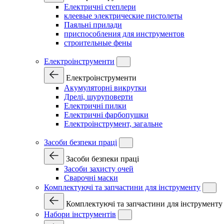
Електричні степлери
клеевые электрические пистолеты
Паяльні прилади
приспособления для инструментов
строительные фены
Електроінструменти
Електроінструменти
Акумуляторні викрутки
Дрелі, шуруповерти
Електричні пилки
Електричні фарбопушки
Електроінструмент, загальне
Засоби безпеки праці
Засоби безпеки праці
Засоби захисту очей
Сварочні маски
Комплектуючі та запчастини для інструменту
Комплектуючі та запчастини для інструменту
Набори інструментів