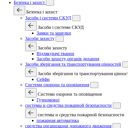
Безпека і захист
Безпека і захист
Засоби і системи СКУД
Засоби і системи СКУД
Замки та защелки
Засоби захисту
Засоби захисту
Відлякувачі тварин
Засоби захисту органів дихання
Засоби зберігання та транспортування цінностей
Засоби зберігання та транспортування ціннос
Сейфи
Системи охорони та оповіщення
Системи охорони та оповіщення
Гучномовці
системы и средства пожарной безопасности
системы и средства пожарной безопасности
пожарная автоматика
средства организации дорожного движения