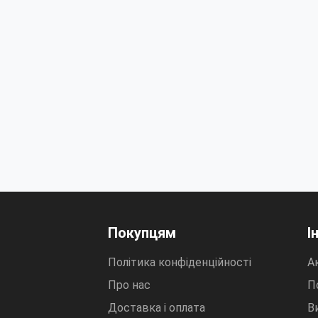
Покупцям
І
Політика конфіденційності
Ак
Про нас
П
Доставка і оплата
В