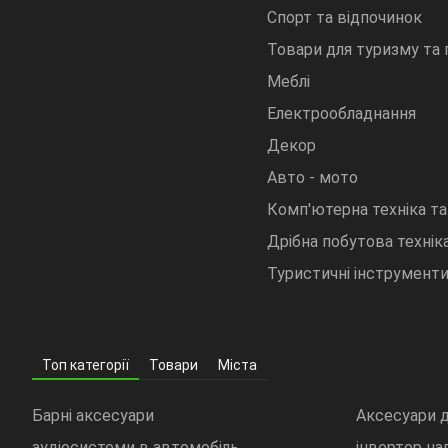
Спорт та відпочинок
Товари для туризму та
Меблі
Електрообладнання
Декор
Авто - мото
Комп'ютерна техніка та
Дрібна побутова техніка
Туристичні інструмент
Топ категорії
Товари
Міста
Барні аксесуари
Аксесуари д
аудіосистеми в автомобіль
інвертор на