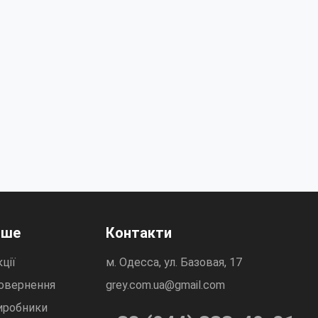
нше
Контакти
ції
м. Одесса, ул. Базовая, 17
овернення
grey.com.ua@gmail.com
иробники