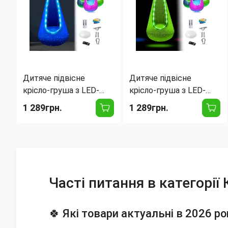
Дитяче підвісне
Дитяче підвісне
крісло-груша з LED-
крісло-груша з LED-
підсвіткою, для дому
підсвіткою, для дому
1 289грн.
1 289грн.
та вулиці, знімна
та вулиці, знімна
подушка, 3 кольори, до
подушка, 3 кольори, до
200 кг Блакитний
200 кг Зелений
Часті питання в категорії
🍀 Які товари актуальні в 2026 ро