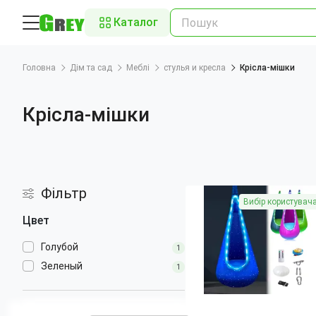
Каталог
Головна
Дім та сад
Меблі
стулья и кресла
Крісла-мішки
Крісла-мішки
Фільтр
Вибір користувач
Цвет
Голубой
1
Зеленый
1