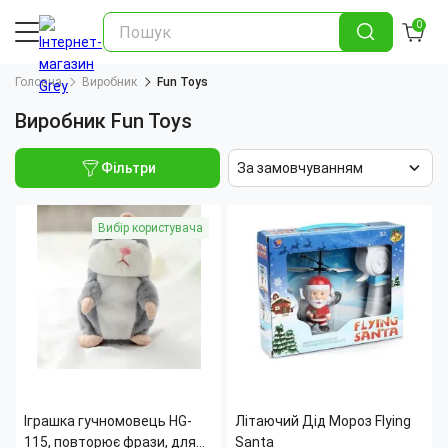
0
Головна
Виробник
Fun Toys
Виробник Fun Toys
Фільтри
За замовчуванням
Вибір користувача
Іграшка гучномовець HG-
Літаючий Дід Мороз Flying
115, повторює фрази, для
Santa