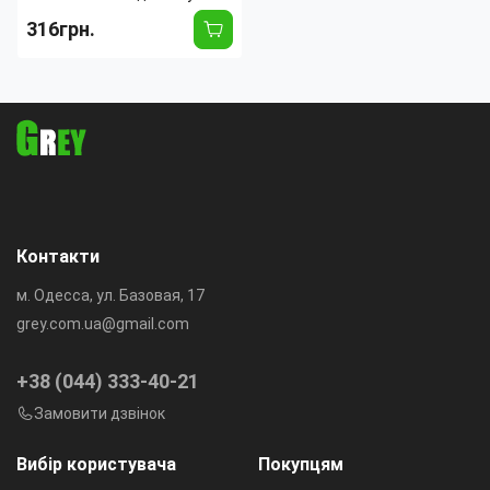
ручкою
316грн.
Длина:
280 мм
Тип лампы:
Светодиодная
Время работы:
8 час
Тип диода:
LED
Тип фонаря:
Подвесной
Контакти
м. Одесса, ул. Базовая, 17
grey.com.ua@gmail.com
+38 (044) 333-40-21
Замовити дзвінок
Вибір користувача
Покупцям