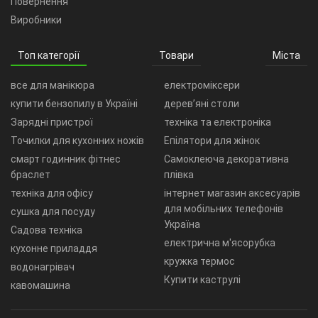
Повернення
Виробники
Топ категорії
Товари
Міста
все для манікюра
електроміксери
купити бензопилу в Україні
дерев’яні столи
Зарядні пристрої
техніка та електроніка
Точилки для кухонних ножів
Епілятори для жінок
смарт годинник фітнес
Самоклеюча декоративна
браслет
плівка
техніка для офісу
інтернет магазин аксесуарів
для мобільних телефонів
сушка для посуду
Україна
Садова техніка
електрична м'ясорубка
кухонне приладдя
кружка термос
водонагрівач
Купити каструлі
кавомашина