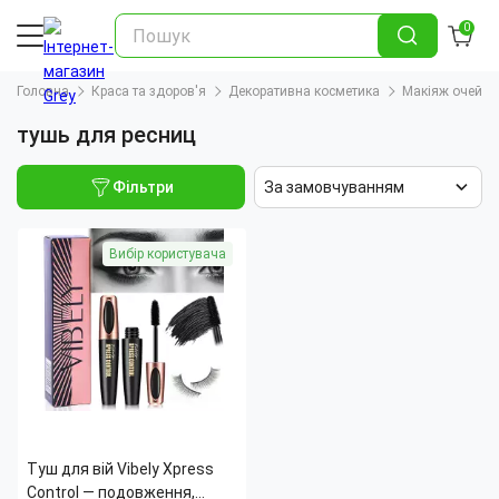
0
Головна
Краса та здоров'я
Декоративна косметика
Макіяж очей
тушь для ресниц
Фільтри
За замовчуванням
Вибір користувача
Туш для вій Vibely Xpress
Control — подовження,