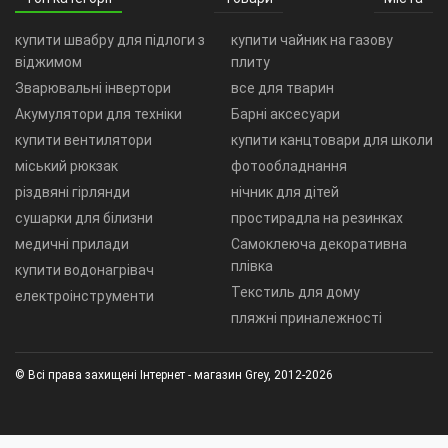
купити швабру для підлоги з
купити чайник на газову
віджимом
плиту
Зварювальні інвертори
все для тварин
Акумулятори для техніки
Барні аксесуари
купити вентилятори
купити канцтовари для школи
міський рюкзак
фотообладнання
різдвяні гірлянди
нічник для дітей
сушарки для білизни
простирадла на резинках
медичні прилади
Самоклеюча декоративна
плівка
купити водонагрівач
Текстиль для дому
електроінструменти
пляжні приналежності
© Всі права захищені Інтернет - магазин Grey, 2012-2026