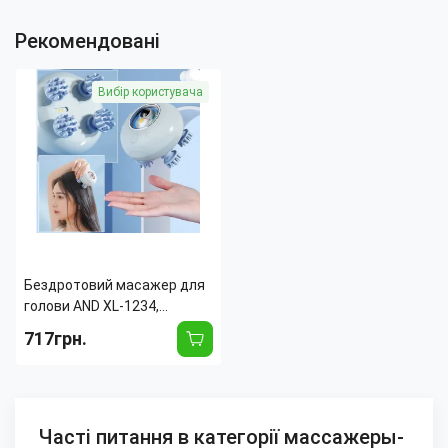
Рекомендовані
Вибір користувача
Бездротовий масажер для
голови AND XL-1234,
глибокий масаж, 3 режими,
717грн.
USB-зарядка, силіконові
насадки
Часті питання в категорії массажеры-