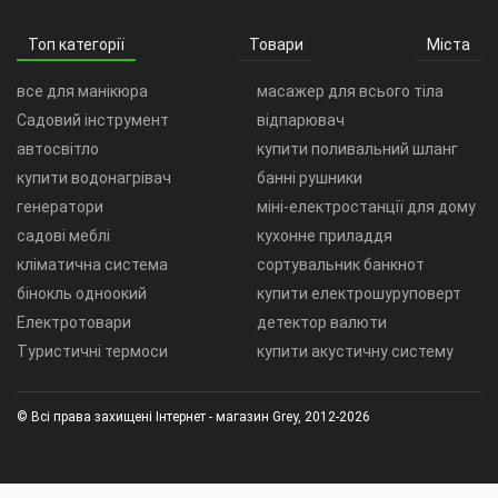
Топ категорії
Товари
Міста
все для манікюра
масажер для всього тіла
Садовий інструмент
відпарювач
автосвітло
купити поливальний шланг
купити водонагрівач
банні рушники
генератори
міні-електростанції для дому
садові меблі
кухонне приладдя
кліматична система
сортувальник банкнот
бінокль одноокий
купити електрошуруповерт
Електротовари
детектор валюти
Туристичні термоси
купити акустичну систему
© Всі права захищені Інтернет - магазин Grey, 2012-2026