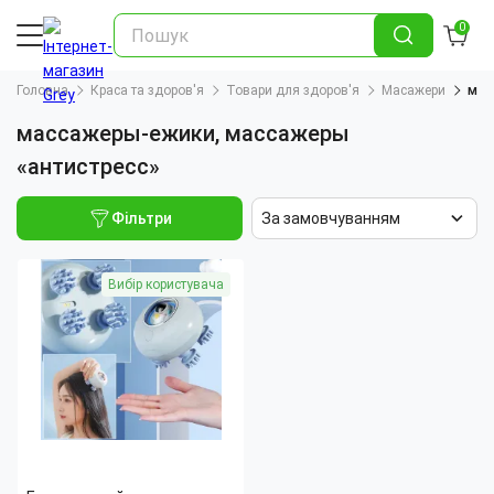
0
Головна
Краса та здоров'я
Товари для здоров'я
Масажери
мас
массажеры-ежики, массажеры
«антистресс»
Фільтри
За замовчуванням
Вибір користувача