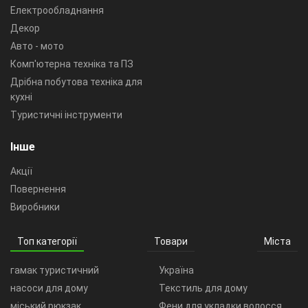
Електрообладнання
Декор
Авто - мото
Комп'ютерна техніка та ПЗ
Дрібна побутова техніка для
кухні
Туристичні інструменти
Інше
Акції
Повернення
Виробники
Топ категорії
Товари
Міста
гамак туристичний
Україна
насоси для дому
Текстиль для дому
міський рюкзак
Фени для укладки волосся