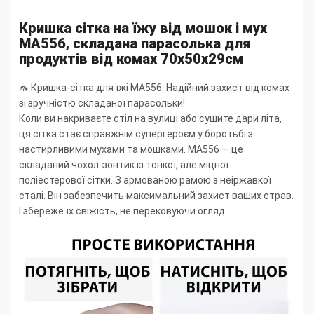
Кришка сітка на їжу від мошок і мух
MA556, складана парасолька для
продуктів від комах 70x50х29см
🦟 Кришка-сітка для їжі MA556. Надійний захист від комах
зі зручністю складаної парасольки!
Коли ви накриваєте стіл на вулиці або сушите дари літа,
ця сітка стає справжнім супергероєм у боротьбі з
настирливими мухами та мошками. MA556 — це
складаний чохол-зонтик із тонкої, але міцної
поліестерової сітки. З армованою рамою з неіржавкої
сталі. Він забезпечить максимальний захист ваших страв.
І збереже їх свіжість, не перековуючи огляд.