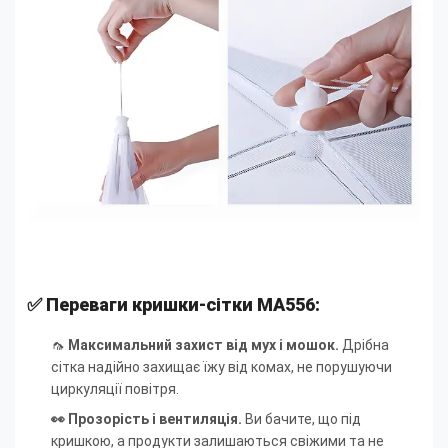
✅ Переваги кришки-сітки MA556:
🦟
Максимальний захист від мух і мошок.
Дрібна
сітка надійно захищає їжу від комах, не порушуючи
циркуляції повітря.
👀 Прозорість і вентиляція.
Ви бачите, що під
кришкою, а продукти залишаються свіжими та не