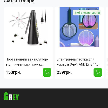
Схожі товари
Вибір користувача
Портативний вентилятор-
Електрична пастка для
відлякувач мух і комах
комарів 3-в-1 AND LY-844,
Delimo, настільний, на
3000 В, 800 мА·год, 62 м2,
153грн.
239грн.
батарейках, 24×9 см,
USB заряджання, білий
безшумний, безпечний
Чорний