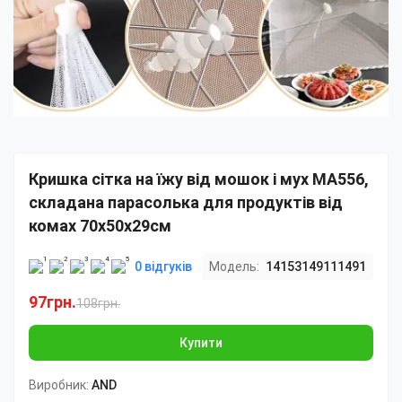
Кришка сітка на їжу від мошок і мух MA556,
складана парасолька для продуктів від
комах 70x50х29см
0 відгуків
Модель:
14153149111491
97грн.
108грн.
Купити
Виробник:
AND