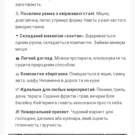
запотівають.
💪
Посилена рамка з неіржавкої сталі.
Міцна,
довговічна, легко утримує форму. Навіть у разі частого
використання.
☂️
Складаний механізм «зонтик».
Відкривається
одним рухом, складається компактно. Займає мінімум
місця.
🧽 Легкий догляд.
Можна протирати, ополіскувати та
сушити природним способом.
🧺
Компактне зберігання.
Поміщається в ящик, сумку,
авто, шафу. Незамінна в дорозі та на кухні.
🍉
Идеальна для любых мероприятий.
Пікники, гриль,
дача, тераса. Сушіння фруктів і трав, вечірки біля
басейну. Кейтеринга і навіть кіносеанси просто неба.
🎁
Універсальний презент.
Чудовий варіант для
господині, дачника або кулінара, який оцінить
гігієнічність і зручність.