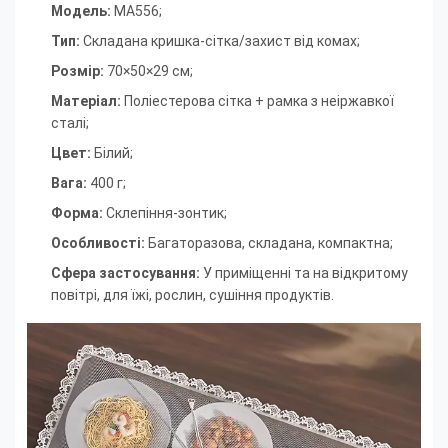
Модель:
MA556;
Тип:
Складана кришка-сітка/захист від комах
;
Розмір:
70×50×29 см
;
Матеріал:
Поліестерова сітка + рамка з неіржавкої
сталі
;
Цвет:
Білий
;
Вага:
400 г
;
Форма:
Склепіння-зонтик
;
Особливості:
Багаторазова, складана, компактна
;
Сфера застосування:
У приміщенні та на відкритому
повітрі, для їжі, рослин, сушіння продуктів.