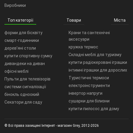
Виробники
Топ категорії
Товари
Міста
форми для бісквіту
Крани та сантехнічні
аксесуари
смарт-годинники
кружка термос
дерев’яні столи
Складні меблі для туризму
купити спортивну сумку
купити радіокеровані іграшки
дивандеки на диван
інтимні іграшки для дорослих
офісні меблі
Туристичні термоси
Пульти для телевізорів
електроінструменти
системи сигналізації
інвертор напруги
бінокль одноокий
сушарки для білизни
Секатори для саду
купити пилосос для дому
© Всі права захищені Інтернет - магазин Grey, 2012-2026