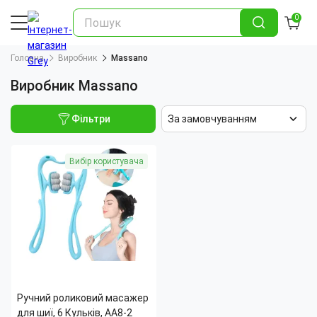
0
Головна
Виробник
Massano
Виробник Massano
Фільтри
За замовчуванням
Вибір користувача
Ручний роликовий масажер
для шиї, 6 Кульків, AA8-2