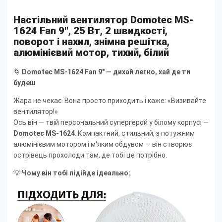
Настільний вентилятор Domotec MS-
1624 Fan 9", 25 Вт, 2 швидкості,
поворот і нахил, знімна решітка,
алюмінієвий мотор, тихий, білий
🌀
Domotec MS-1624 Fan 9" — дихай легко, хай де ти
будеш
Жара не чекає. Вона просто приходить і каже: «Визивайте
вентилятор!»
Ось він — твій персональний супергерой у білому корпусі —
Domotec MS-1624
. Компактний, стильний, з потужним
алюмінієвим мотором і м'яким обдувом — він створює
острівець прохолоди там, де тобі це потрібно.
💡
Чому він тобі підійде ідеально: