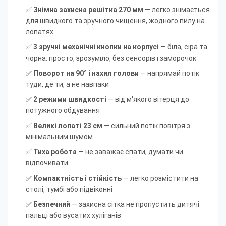
✅
Знімна захисна решітка 270 мм
— легко знімається
для швидкого та зручного чищення, жодного пилу на
лопатях
✅
3 зручні механічні кнопки на корпусі
— біла, сіра та
чорна: просто, зрозуміло, без сенсорів і заморочок
✅
Поворот на 90° і нахил голови
— напрямай потік
туди, де ти, а не навпаки
✅
2 режими швидкості
— від м'якого вітерця до
потужного обдування
✅
Великі лопаті 23 см
— сильний потік повітря з
мінімальним шумом
✅
Тиха робота
— не заважає спати, думати чи
відпочивати
✅
Компактність і стійкість
— легко розмістити на
столі, тумбі або підвіконні
✅
Безпечний
— захисна сітка не пропустить дитячі
пальці або вусатих хуліганів