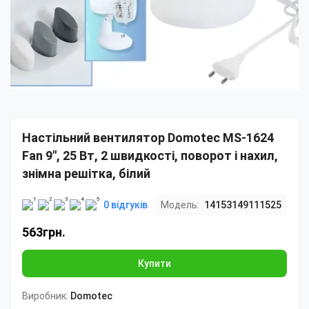
Настільний вентилятор Domotec MS-1624
Fan 9", 25 Вт, 2 швидкості, поворот і нахил,
знімна решітка, білий
0 відгуків
Модель:
14153149111525
563грн.
Купити
Виробник:
Domotec