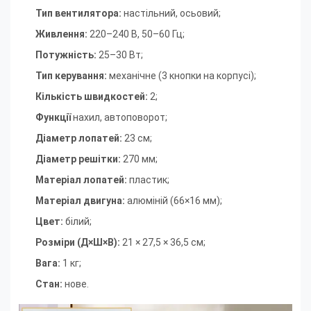
Тип вентилятора:
настільний, осьовий
;
Живлення:
220–240 В, 50–60 Гц
;
Потужність:
25–30 Вт
;
Тип керування:
механічне (3 кнопки на корпусі)
;
Кількість швидкостей:
2
;
Функції
нахил, автоповорот
;
Діаметр лопатей:
23 см
;
Діаметр решітки:
270 мм
;
Матеріал лопатей:
пластик
;
Матеріал двигуна:
алюміній (66×16 мм)
;
Цвет:
білий
;
Розміри (Д×Ш×В):
21 × 27,5 × 36,5 см
;
Вага:
1 кг;
Стан:
нове.