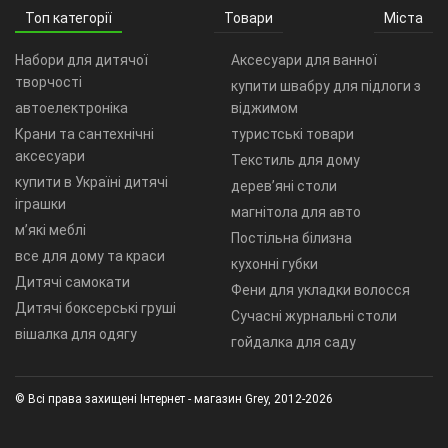
Топ категорії
Товари
Міста
Набори для дитячої
Аксесуари для ванної
творчості
купити швабру для підлоги з
автоелектроніка
віджимом
Крани та сантехнічні
туристські товари
аксесуари
Текстиль для дому
купити в Україні дитячі
дерев’яні столи
іграшки
магнітола для авто
м’які меблі
Постільна білизна
все для дому та краси
кухонні губки
Дитячі самокати
Фени для укладки волосся
Дитячі боксерські груші
Сучасні журнальні столи
вішалка для одягу
гойдалка для саду
© Всі права захищені Інтернет - магазин Grey, 2012-2026