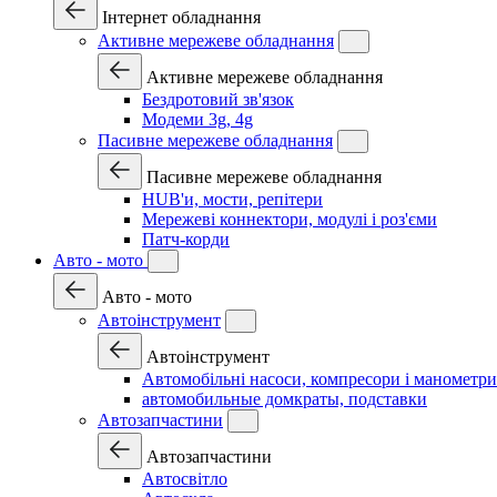
Інтернет обладнання
Активне мережеве обладнання
Активне мережеве обладнання
Бездротовий зв'язок
Модеми 3g, 4g
Пасивне мережеве обладнання
Пасивне мережеве обладнання
HUB'и, мости, репітери
Мережеві коннектори, модулі і роз'єми
Патч-корди
Авто - мото
Авто - мото
Автоінструмент
Автоінструмент
Автомобільні насоси, компресори і манометри
автомобильные домкраты, подставки
Автозапчастини
Автозапчастини
Автосвітло