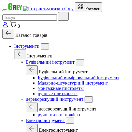
Каталог
0
Каталог товарів
Інструменти
Інструменти
Будівельний інструмент
Будівельний інструмент
Будівельний вимірювальний інструмент
Малярно-штукатурний інструмент
монтажные пистолеты
ручные плиткорезы
дереворежущий инструмент
дереворежущий инструмент
ручні пилки, ножівки
Електроінструмент
Електроінструмент