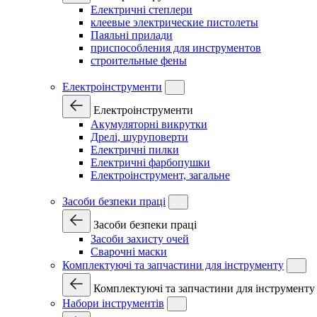
Електричні степлери
клеевые электрические пистолеты
Паяльні прилади
приспособления для инструментов
строительные фены
Електроінструменти
Електроінструменти
Акумуляторні викрутки
Дрелі, шуруповерти
Електричні пилки
Електричні фарбопушки
Електроінструмент, загальне
Засоби безпеки праці
Засоби безпеки праці
Засоби захисту очей
Сварочні маски
Комплектуючі та запчастини для інструменту
Комплектуючі та запчастини для інструменту
Набори інструментів