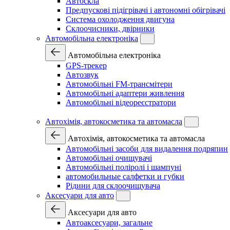
Автоскла
Предпускові підігрівачі і автономні обігрівачі
Система охолодження двигуна
Склоочисники, двірники
Автомобільна електроніка
Автомобільна електроніка
GPS-трекер
Автозвук
Автомобільні FM-трансмітери
Автомобільні адаптери живлення
Автомобільні відеореєстратори
Автохімія, автокосметика та автомасла
Автохімія, автокосметика та автомасла
Автомобільні засоби для видалення подряпин
Автомобільні очищувачі
Автомобільні поліролі і шампуні
автомобильные салфетки и губки
Рідини для склоочищувача
Аксесуари для авто
Аксесуари для авто
Автоаксесуари, загальне