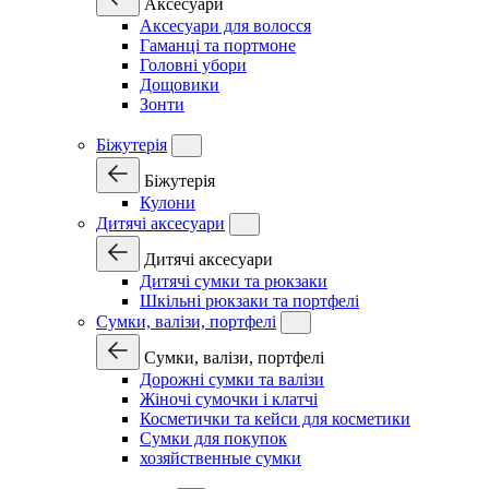
Аксесуари
Аксесуари для волосся
Гаманці та портмоне
Головні убори
Дощовики
Зонти
Біжутерія
Біжутерія
Кулони
Дитячі аксесуари
Дитячі аксесуари
Дитячі сумки та рюкзаки
Шкільні рюкзаки та портфелі
Сумки, валізи, портфелі
Сумки, валізи, портфелі
Дорожні сумки та валізи
Жіночі сумочки і клатчі
Косметички та кейси для косметики
Сумки для покупок
хозяйственные сумки