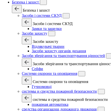
Безпека і захист
Безпека і захист
Засоби і системи СКУД
Засоби і системи СКУД
Замки та защелки
Засоби захисту
Засоби захисту
Відлякувачі тварин
Засоби захисту органів дихання
Засоби зберігання та транспортування цінностей
Засоби зберігання та транспортування ціннос
Сейфи
Системи охорони та оповіщення
Системи охорони та оповіщення
Гучномовці
системы и средства пожарной безопасности
системы и средства пожарной безопасности
пожарная автоматика
средства организации дорожного движения