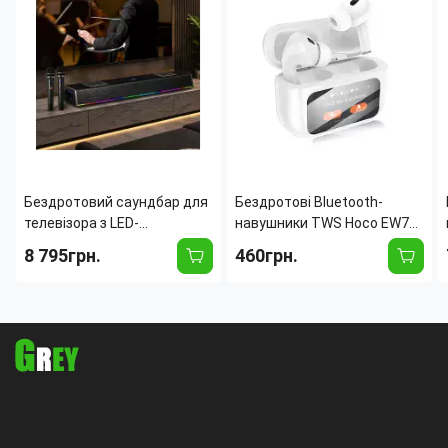
Бездротовий саундбар для
Бездротові Bluetooth-
телевізора з LED-
навушники TWS Hoco EW72
підсвіткою, 2 мікрофонами
Lite Soar із сенсорним
8 795грн.
460грн.
SOGOVGZ G-69, 70 Вт,
дисплеєм на кейсі (для
Bluetooth 5.0, HDMI,
iOS/Android/Samsung/
караоке-система 2.1
iPhone)