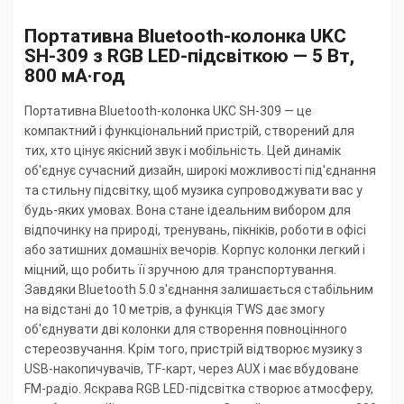
Портативна Bluetooth-колонка UKC
SH-309 з RGB LED-підсвіткою — 5 Вт,
800 мА·год
Портативна Bluetooth-колонка UKC SH-309 — це
компактний і функціональний пристрій, створений для
тих, хто цінує якісний звук і мобільність. Цей динамік
об'єднує сучасний дизайн, широкі можливості під'єднання
та стильну підсвітку, щоб музика супроводжувати вас у
будь-яких умовах. Вона стане ідеальним вибором для
відпочинку на природі, тренувань, пікніків, роботи в офісі
або затишних домашніх вечорів. Корпус колонки легкий і
міцний, що робить її зручною для транспортування.
Завдяки Bluetooth 5.0 з'єднання залишається стабільним
на відстані до 10 метрів, а функція TWS дає змогу
об'єднувати дві колонки для створення повноцінного
стереозвучання. Крім того, пристрій відтворює музику з
USB-накопичувачів, TF-карт, через AUX і має вбудоване
FM-радіо. Яскрава RGB LED-підсвітка створює атмосферу,