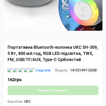
Портативна Bluetooth-колонка UKC SH-309,
5 Вт, 800 мА·год, RGB LED-підсвітка, TWS,
FM, USB/TF/AUX, Type-C Сріблястий
0 відгуків
Модель:
14153149112038
162грн.
Немає в наявності
Виробник:
UKC