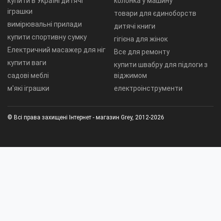
купити в Україні дитячі
колонка у машину
іграшки
товари для єдиноборств
вимірювальні прилади
дитячі книги
купити спортивну сумку
гігієна для жінок
Електричний масажер для ніг
Все для ремонту
купити ваги
купити швабру для підлоги з
садові меблі
віджимом
м'які іграшки
електроінструменти
© Всі права захищені Інтернет - магазин Grey, 2012-2026