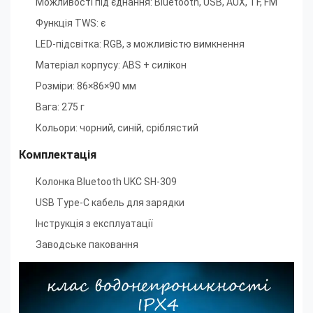
Можливості під'єднання: Bluetooth, USB, AUX, TF, FM
Функція TWS: є
LED-підсвітка: RGB, з можливістю вимкнення
Матеріал корпусу: ABS + силікон
Розміри: 86×86×90 мм
Вага: 275 г
Кольори: чорний, синій, сріблястий
Комплектація
Колонка Bluetooth UKC SH-309
USB Type-C кабель для зарядки
Інструкція з експлуатації
Заводське паковання