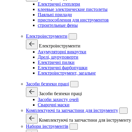
Електричні степлери
клеевые электрические пистолеты
Паяльні прилади
приспособления для инструментов
строительные фены
Електроінструменти
Електроінструменти
Акумуляторні викрутки
Дрелі, шуруповерти
Електричні пилки
Електричні фарбопушки
Електроінструмент, загальне
Засоби безпеки праці
Засоби безпеки праці
Засоби захисту очей
Сварочні маски
Комплектуючі та запчастини для інструменту
Комплектуючі та запчастини для інструменту
Набори інструментів