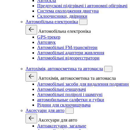
Автоскла
Предпускові підігрівачі і автономні обігрівачі
Система охолодження двигуна
Склоочисники, двірники
Автомобільна електроніка
Автомобільна електроніка
GPS-трекер
Автозвук
Автомобільні FM-трансмітери
Автомобільні адаптери живлення
Автомобільні відеореєстратори
Автохімія, автокосметика та автомасла
Автохімія, автокосметика та автомасла
Автомобільні засоби для видалення подряпин
Автомобільні очищувачі
Автомобільні поліролі і шампуні
автомобильные салфетки и губки
Рідини для склоочищувача
Аксесуари для авто
Аксесуари для авто
Автоаксесуари, загальне