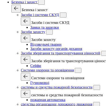
Безпека і захист
Безпека і захист
Засоби і системи СКУД
Засоби і системи СКУД
Замки та защелки
Засоби захисту
Засоби захисту
Відлякувачі тварин
Засоби захисту органів дихання
Засоби зберігання та транспортування цінностей
Засоби зберігання та транспортування ціннос
Сейфи
Системи охорони та оповіщення
Системи охорони та оповіщення
Гучномовці
системы и средства пожарной безопасности
системы и средства пожарной безопасности
пожарная автоматика
средства организации дорожного движения