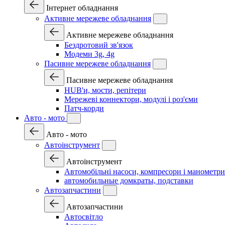
Інтернет обладнання
Активне мережеве обладнання
Активне мережеве обладнання
Бездротовий зв'язок
Модеми 3g, 4g
Пасивне мережеве обладнання
Пасивне мережеве обладнання
HUB'и, мости, репітери
Мережеві коннектори, модулі і роз'єми
Патч-корди
Авто - мото
Авто - мото
Автоінструмент
Автоінструмент
Автомобільні насоси, компресори і манометри
автомобильные домкраты, подставки
Автозапчастини
Автозапчастини
Автосвітло