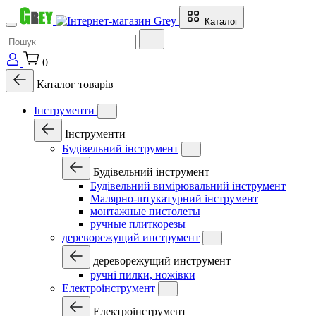
Каталог
0
Каталог товарів
Інструменти
Інструменти
Будівельний інструмент
Будівельний інструмент
Будівельний вимірювальний інструмент
Малярно-штукатурний інструмент
монтажные пистолеты
ручные плиткорезы
дереворежущий инструмент
дереворежущий инструмент
ручні пилки, ножівки
Електроінструмент
Електроінструмент