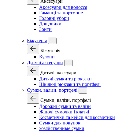
Аксесуари
Аксесуари для волосся
Гаманці та портмоне
Головні убори
Дощовики
Зонти
Біжутерія
Біжутерія
Кулони
Дитячі аксесуари
Дитячі аксесуари
Дитячі сумки та рюкзаки
Шкільні рюкзаки та портфелі
Сумки, валізи, портфелі
Сумки, валізи, портфелі
Дорожні сумки та валізи
Жіночі сумочки і клатчі
Косметички та кейси для косметики
Сумки для покупок
хозяйственные сумки